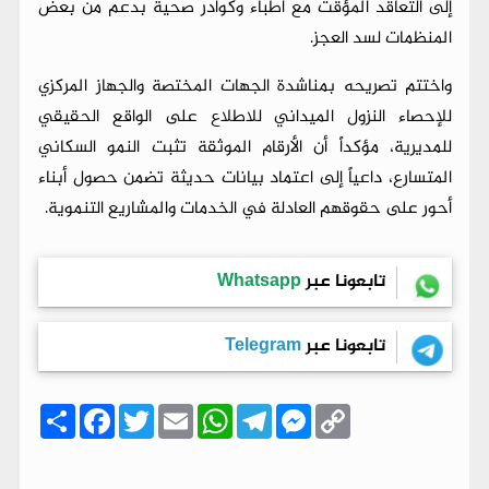
إلى التعاقد المؤقت مع أطباء وكوادر صحية بدعم من بعض
المنظمات لسد العجز.
واختتم تصريحه بمناشدة الجهات المختصة والجهاز المركزي
للإحصاء النزول الميداني للاطلاع على الواقع الحقيقي
للمديرية، مؤكداً أن الأرقام الموثقة تثبت النمو السكاني
المتسارع، داعياً إلى اعتماد بيانات حديثة تضمن حصول أبناء
أحور على حقوقهم العادلة في الخدمات والمشاريع التنموية.
تابعونا عبر
Whatsapp
تابعونا عبر
Telegram
C
M
T
W
E
T
F
ا
o
e
e
h
m
w
a
ن
p
s
l
a
a
i
c
ش
y
s
e
t
i
t
e
ر
b
t
l
s
g
e
L