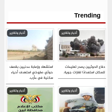
o
e
A
r
n
i
o
r
p
a
g
n
k
p
m
e
k
r
Trending
أخبار وتقارير
أخبار وتقارير
دفاع الحوثيين يصدر تعليمات
استشهاد وإصابة مدنيين بقصف
للسكان استعدادًا لغارات جوية.
حوثي صاروخي استهدف أحياء
سكنية في مأرب.
أخبار وتقارير
أخبار وتقارير