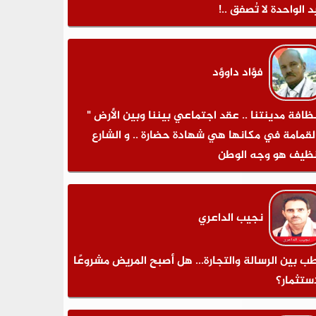
د الواحدة لا تُصفق ..!
فؤاد داوؤد
نظافة مدينتنا .. عقد اجتماعي بيننا وبين الأرض "
لقمامة في مكانها هي شهادة حضارة .. و الشارع
نظيف هو وجه الوطن
نجيب الداعري
طب بين الرسالة والتجارة... هل أصبح المريض مشروعًا
استثمار؟