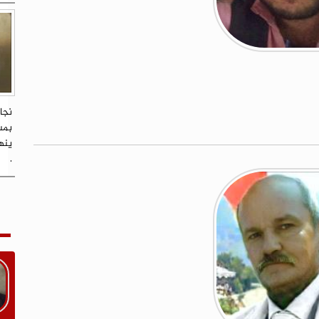
نجا
بمس
.