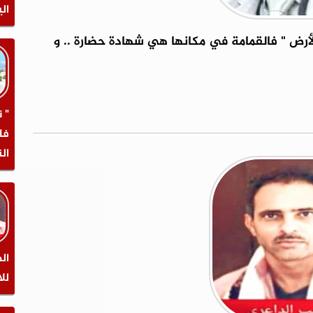
الي
لأرض " فالقمامة في مكانها هي شهادة حضارة .. و
" 
فا
ال
ال
لل