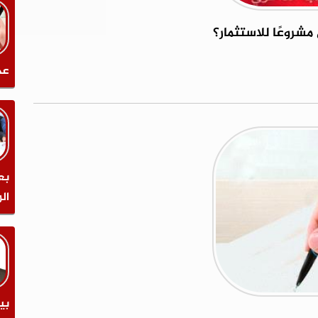
مشروعًا للاستثمار؟
عد
بع
ال
بي