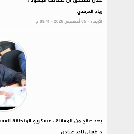
عدن تستحق أن تتكاتف الجهود !
ريام المرفدي
الأربعاء - 05 أغسطس 2026 - 09:41 م
بعد عقدٍ من المعاناة.. عسكريو المنطقة العسك
د. غسان ناصر عبادي