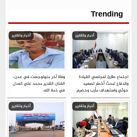
o
r
p
a
g
n
k
p
m
e
k
r
Trending
أخبار وتقارير
أخبار وتقارير
اجتماع طارئ لمجلسي القيادة
وفاة آخر منولوجست في عدن..
والدفاع لبحث أخطر تصعيد
الفنان القدير محمد علي كعدل
حوثي واستهداف مأرب وحضرم.
في ذمة الله.
أخبار وتقارير
أخبار وتقارير