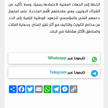
الخطة إلى الجهات المعنية لاعتمادها رسميًا، وسط تأكيد من
الشركاء الدوليين، وفي مقدمتهم الأمم المتحدة، على استمرار
دعمهم الفني والمؤسسي للجهود الوطنية الرامية إلى الحد
من مخاطر الكوارث والتكيف مع آثار تغيّر المناخ، وحماية الفئات
والمناطق الأكثر هشاشة في البلاد.
تابعونا عبر
Whatsapp
تابعونا عبر
Telegram
C
M
T
W
E
T
F
ا
o
e
e
h
m
w
a
ن
p
s
l
a
a
i
c
ش
y
s
e
t
i
t
e
ر
b
t
l
s
g
e
L
o
e
A
r
n
i