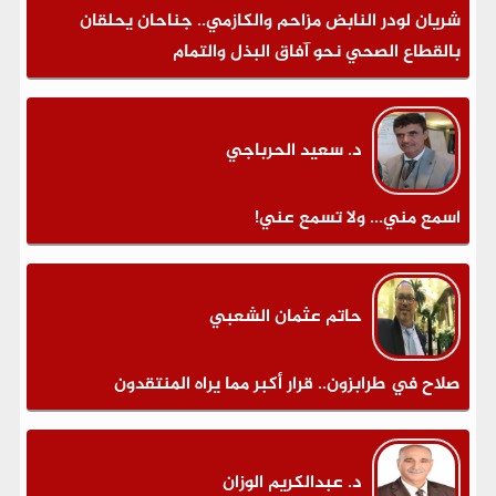
شريان لودر النابض مزاحم والكازمي.. جناحان يحلقان
بالقطاع الصحي نحو آفاق البذل والتمام
د. سعيد الحرباجي
اسمع مني... ولا تسمع عني!
حاتم عثمان الشعبي
صلاح في طرابزون.. قرار أكبر مما يراه المنتقدون
د. عبدالكريم الوزان