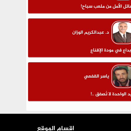
ائل الأمل من ملعب سباح!
د. عبدالكريم الوزان
بداع في مودة الإقناع
ياسر القفعي
د الواحدة لا تُصفق ..!
اقسام الموقع