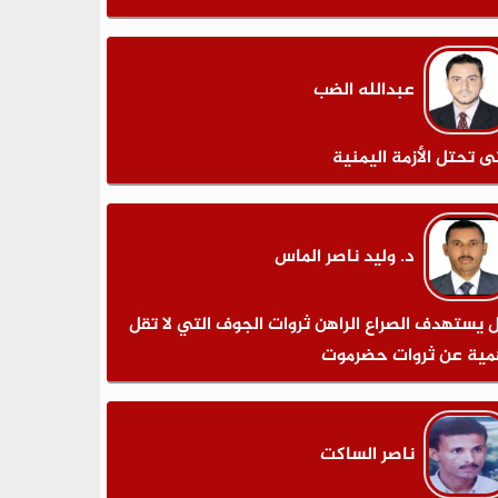
عبدالله الضب
ى تحتل الأزمة اليمنية
د. وليد ناصر الماس
 يستهدف الصراع الراهن ثروات الجوف التي لا تقل
مية عن ثروات حضرموت
ناصر الساكت