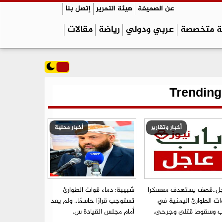
عن الصحيفة
هيئة التحرير
إتصل بنا
ة متخصصة
عربي ودولي
رياضة
مقالات
Trending
أخبار وتقارير
أخبار محلية
ل..قصف يستهدف معسكرا
شبيبة: دماء قوات الطوارئ
ات الطوارئ اليمنية في
تستوجب قرارًا حاسمًا.. ولم يعد
ب وسقوط قتلى وجرحى.
أمام مجلس القيادة س.