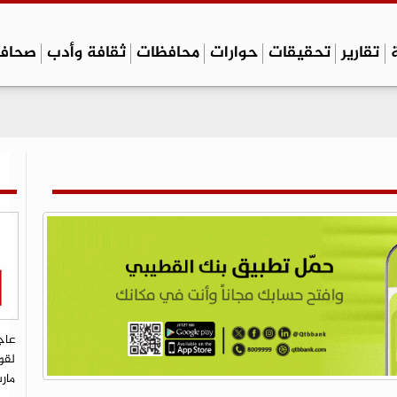
تقارير
تحقيقات
حوارات
محافظات
ثقافة وأدب
صحاف
عاج
لقو
مار