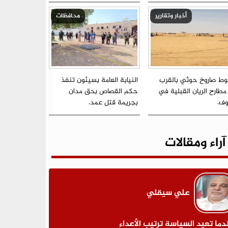
أخبار وتقارير
محافظات
ط صاروخ حوثي بالقرب
النيابة العامة بسيئون تنفذ
مطارح الريان القبلية في
حكم القصاص بحق مدان
وف.
بجريمة قتل عمد.
آراء ومقالات
علي سيقلي
دما تعيد السياسة ترتيب الأعداء