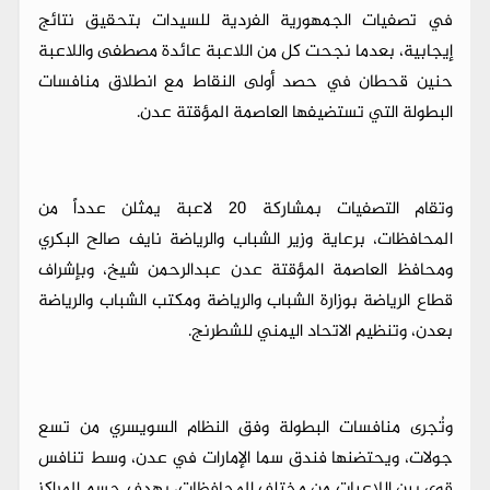
في تصفيات الجمهورية الفردية للسيدات بتحقيق نتائج
إيجابية، بعدما نجحت كل من اللاعبة عائدة مصطفى واللاعبة
حنين قحطان في حصد أولى النقاط مع انطلاق منافسات
البطولة التي تستضيفها العاصمة المؤقتة عدن.
وتقام التصفيات بمشاركة 20 لاعبة يمثلن عدداً من
المحافظات، برعاية وزير الشباب والرياضة نايف صالح البكري
ومحافظ العاصمة المؤقتة عدن عبدالرحمن شيخ، وبإشراف
قطاع الرياضة بوزارة الشباب والرياضة ومكتب الشباب والرياضة
بعدن، وتنظيم الاتحاد اليمني للشطرنج.
وتُجرى منافسات البطولة وفق النظام السويسري من تسع
جولات، ويحتضنها فندق سما الإمارات في عدن، وسط تنافس
قوي بين اللاعبات من مختلف المحافظات، بهدف حسم المراكز