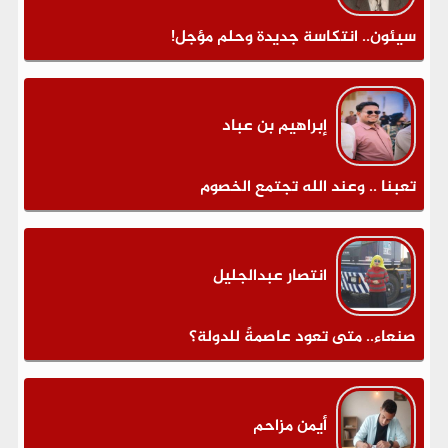
سيئون.. انتكاسة جديدة وحلم مؤجل!
إبراهيم بن عباد
تعبنا .. وعند الله تجتمع الخصوم
انتصار عبدالجليل
صنعاء.. متى تعود عاصمةً للدولة؟
أيمن مزاحم