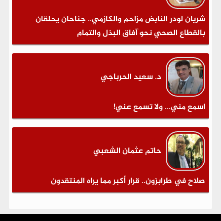
شريان لودر النابض مزاحم والكازمي.. جناحان يحلقان
بالقطاع الصحي نحو آفاق البذل والتمام
د. سعيد الحرباجي
اسمع مني... ولا تسمع عني!
حاتم عثمان الشعبي
صلاح في طرابزون.. قرار أكبر مما يراه المنتقدون