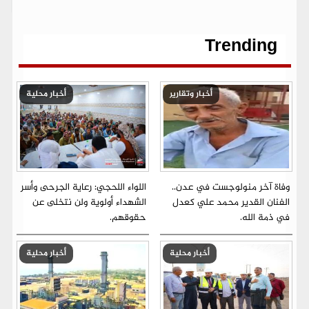
o
e
A
r
n
i
o
r
p
a
g
n
k
p
m
e
k
r
Trending
أخبار وتقارير
أخبار محلية
وفاة آخر منولوجست في عدن..
اللواء اللحجي: رعاية الجرحى وأسر
الفنان القدير محمد علي كعدل
الشهداء أولوية ولن نتخلى عن
في ذمة الله.
حقوقهم.
أخبار محلية
أخبار محلية