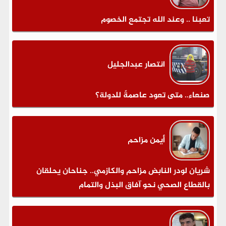
تعبنا .. وعند الله تجتمع الخصوم
انتصار عبدالجليل
صنعاء.. متى تعود عاصمةً للدولة؟
أيمن مزاحم
شريان لودر النابض مزاحم والكازمي.. جناحان يحلقان
بالقطاع الصحي نحو آفاق البذل والتمام