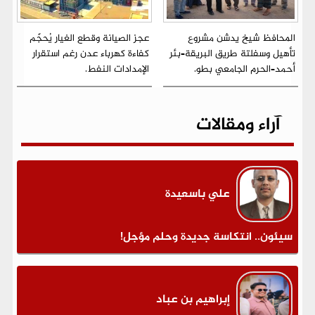
المحافظ شيخ يدشن مشروع
عجز الصيانة وقطع الغيار يُحجّم
تأهيل وسفلتة طريق البريقة–بئر
كفاءة كهرباء عدن رغم استقرار
أحمد–الحرم الجامعي بطو.
الإمدادات النفط.
آراء ومقالات
علي باسعيدة
سيئون.. انتكاسة جديدة وحلم مؤجل!
إبراهيم بن عباد