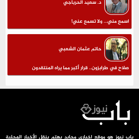
د. سعيد الحرباجي
اسمع مني... ولا تسمع عني!
حاتم عثمان الشعبي
صلاح في طرابزون.. قرار أكبر مما يراه المنتقدون
باب نيوز هو موقع إخباري محايد يهتم بنقل الأخبار المحلية