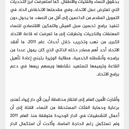
بحقوق النساء والفتيات والأطفال. كما استعرضت أبرز التحديات
التي تعترض عمل الاتحاد، وفي مقدمتها الانخفاض الحاد في
التمويل المقدم من الداعمين إلى أقل من النصف، ما يحول دون
تنفيذ برامج تحسين سبل العيش والتمكين الاقتصادي للنساء
المعنفات والناجيات. وتطرقت إلى ما تعرضت له قاعة الاتحاد
الكبرى من نهب وتخريب خلال أحداث عام 2011، ما أفقد
الاتحاد أحد أهم مصادر دخله الذاتي الذي كان يمول عددا من
برامجه وأنشطته الخدمية، مطالبة الوزيرة بتبني إعادة تأهيل
القاعة وترميمها لتستعيد نشاطها ويسهم ريعها في دعم
برامج الاتحاد.
وأشارت الأمين العام إلى افتقار محافظة أبين لأي دار إيواء تُعنى
برعاية وحماية الفئات المستحقة من النساء، لافتة إلى أن
أعمال التشطيبات في الدار الوحيدة متوقفة منذ العام 2011
ولم تستكمل رغم الحاجة الماسة. وأكدت أن استكمال الدار