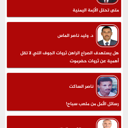
متى تحتل الأزمة اليمنية
د. وليد ناصر الماس
هل يستهدف الصراع الراهن ثروات الجوف التي لا تقل
أهمية عن ثروات حضرموت
ناصر الساكت
رسائل الأمل من ملعب سباح!