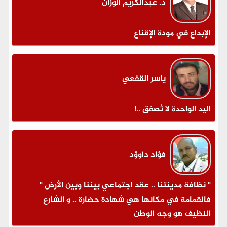
د. عبدالكريم الوزان
الإبداع في مودة الإقناع
ياسر القفعي
اليد الواحدة لا تُصفق ..!
فؤاد داوؤد
" نظافة مدينتنا .. عقد اجتماعي بيننا وبين الأرض "
فالقمامة في مكانها هي شهادة حضارة .. و الشارع
النظيف هو وجه الوطن