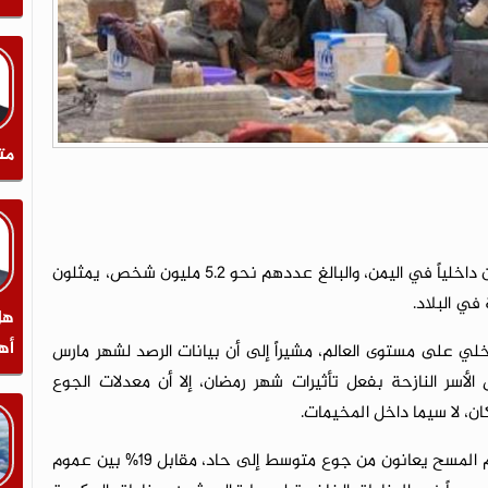
مت
كشف برنامج الغذاء العالمي في تقرير حديث أن النازحين داخلياً في اليمن، والبالغ عددهم نحو 5.2 مليون شخص، يمثلون
 في البلاد.
هل
أه
اخلي على مستوى العالم، مشيراً إلى أن بيانات الرصد لشهر مارس
 الأسر النازحة بفعل تأثيرات شهر رمضان، إلا أن معدلات الجوع
ان، لا سيما داخل المخيمات.
وبحسب التقرير، فإن نحو 39% من النازحين الذين شملهم المسح يعانون من جوع متوسط إلى حاد، مقابل 19% بين عموم