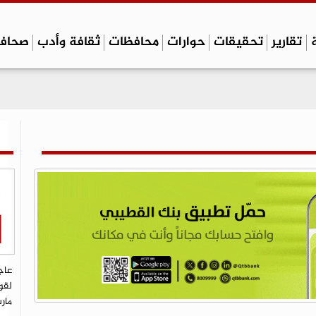
تقارير
تحقيقات
حوارات
محافظات
ثقافة وأدب
صحاف
عاج
لقو
مار