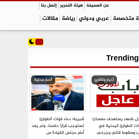
عن الصحيفة
هيئة التحرير
إتصل بنا
ة متخصصة
عربي ودولي
رياضة
مقالات
Trending
أخبار وتقارير
أخبار محلية
ل..قصف يستهدف معسكرا
شبيبة: دماء قوات الطوارئ
ات الطوارئ اليمنية في
تستوجب قرارًا حاسمًا.. ولم يعد
ب وسقوط قتلى وجرحى.
أمام مجلس القيادة س.