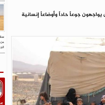
يواجهون جوعاً حاداً وأوضاعاً إنسانية
سقو
من 
الج
عن