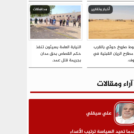
أخبار وتقارير
محافظات
ط صاروخ حوثي بالقرب
النيابة العامة بسيئون تنفذ
مطارح الريان القبلية في
حكم القصاص بحق مدان
وف.
بجريمة قتل عمد.
آراء ومقالات
علي سيقلي
دما تعيد السياسة ترتيب الأعداء