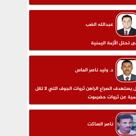
عبدالله الضب
ى تحتل الأزمة اليمنية
د. وليد ناصر الماس
 يستهدف الصراع الراهن ثروات الجوف التي لا تقل
مية عن ثروات حضرموت
ناصر الساكت