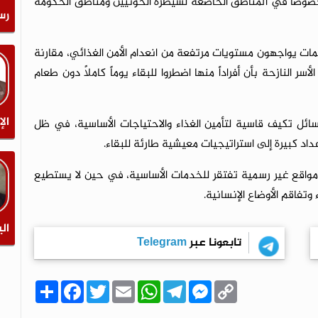
وصاً في المناطق الخاضعة لسيطرة الحوثيين ومناطق الحكومة
رس
يمات يواجهون مستويات مرتفعة من انعدام الأمن الغذائي، مقارنة
سر النازحة بأن أفراداً منها اضطروا للبقاء يوماً كاملاً دون طعام
الإ
 وسائل تكيف قاسية لتأمين الغذاء والاحتياجات الأساسية، في ظل
داد كبيرة إلى استراتيجيات معيشية طارئة للبقاء.
 مواقع غير رسمية تفتقر للخدمات الأساسية، في حين لا يستطيع
تفاقم الأوضاع الإنسانية.
الي
تابعونا عبر
Telegram
C
M
T
W
E
T
F
ا
o
e
e
h
m
w
a
ن
p
s
l
a
a
i
c
ش