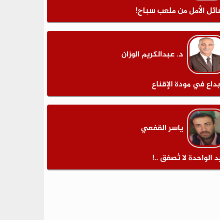
ائل الأمل من ملعب سباح!
د. عبدالكريم الوزان
بداع في مودة الإقناع
ياسر القفعي
د الواحدة لا تُصفق ..!