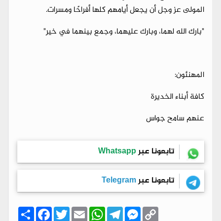
المولى عز وجل أن يجعل أيامهم كلها أفراحًا ومسرات.
​"بارك الله لهما، وبارك عليهما، وجمع بينهما في خير"
المهنئون:
كافة أبناء الخديرة
عنهم سامح جواس
تابعونا عبر
Whatsapp
تابعونا عبر
Telegram
C
M
T
W
E
T
F
ا
o
e
e
h
m
w
a
ن