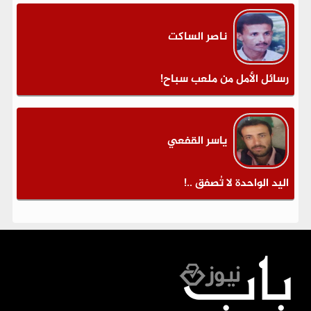
ناصر الساكت
رسائل الأمل من ملعب سباح!
ياسر القفعي
اليد الواحدة لا تُصفق ..!