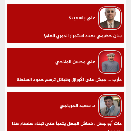
علي باسعيدة
بيان حضرمي يهدد استمرار الدوري العام!
علي محسن الملاحي
مأرب ... جيش على الأوراق وقبائل ترسم حدود السلطة
د. سعيد الحرباجي
مات أبو جهل ، فعاش الجهل يتمياً حتى تبناه سفهاء هذا