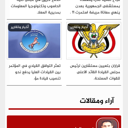
نجاح عملية نادرة ومعقدة
اندلاع حريق في مبنى كلية
بمستشفى الجمهورية بعدن
الحاسوب وتكنولوجيا المعلومات
ينهي معاناة مريضة استمرت 11 .
بمديرية المعلا.
أخبار وتقارير
أخبار وتقارير
قراران بتعيين مستشارين لرئيس
تعثر التوافق القيادي في المؤتمر
مجلس القيادة القائد الاعلى
بين القيادات العليا يدفع نحو
للقوات المسلحة.
تنصيب قيادة مؤ.
آراء ومقالات