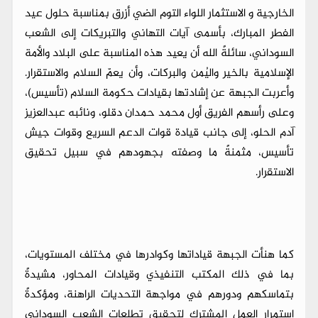
الخارجية و الاستثمار اللواء التوم الضي أزرق بمناسبة حلول عيد
الفطر المبارك، بأسمى آيات التهاني والتبريكات إلى الشعب
السوداني، سائلةً الله أن يعيد هذه المناسبة على البلاد والأمة
الإسلامية بالخير واليُمن والبركات، وأن يعمّ السلام والاستقرار.
وأعربت الجبهة عن إشادتها بقيادات حكومة السلام (تأسيس)،
وعلى رأسهم الفريق أول محمد حمدان دقلو، ونائبه عبدالعزيز
آدم الحلو، إلى جانب قيادة قوات الدعم السريع وقوات جيش
تأسيس، مثمنةً ما وصفته بجهودهم في سبيل تحقيق
الاستقرار.
كما هنأت الجبهة قياداتها وكوادرها في مختلف المستويات،
بما في ذلك المكتب التنفيذي وقيادات المحاور، مشيدةً
بتماسكهم ودورهم في مواجهة التحديات الراهنة، ومؤكدةً
استمرار العمل المشترك لتحقيق تطلعات الشعب السوداني