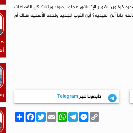
صدره ذرة من الضمير الإنساني عجلوا بصرف مرتبات كل القطاعات
هم بابا أين العيدية؟ أين الثوب الجديد ولحمة الأضحية هناك أم
هل
أه
رس
تابعونا عبر
Telegram
C
M
T
W
E
T
F
ا
o
e
e
h
m
w
a
ن
p
s
l
a
a
i
c
ش
y
s
e
t
i
t
e
ر