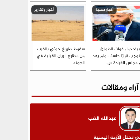
أخبار محلية
أخبار وتقارير
بة: دماء قوات الطوارئ
سقوط صاروخ حوثي بالقرب
جب قرارًا حاسمًا.. ولم يعد
من مطارح الريان القبلية في
م مجلس القيادة س.
الجوف.
آراء ومقالات
عبدالله الضب
ى تحتل الأزمة اليمنية