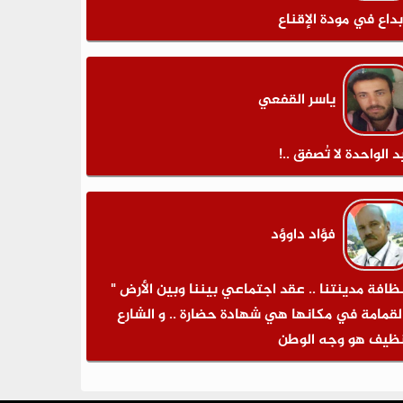
بداع في مودة الإقناع
ياسر القفعي
د الواحدة لا تُصفق ..!
فؤاد داوؤد
نظافة مدينتنا .. عقد اجتماعي بيننا وبين الأرض "
لقمامة في مكانها هي شهادة حضارة .. و الشارع
نظيف هو وجه الوطن