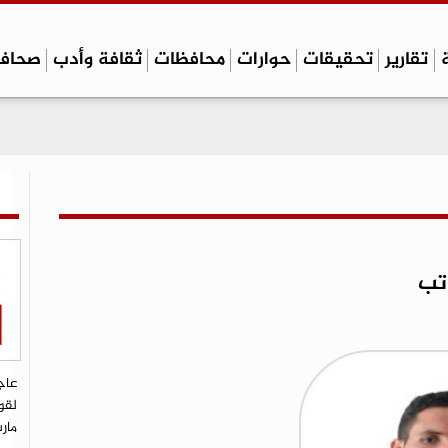
تقارير
تحقيقات
حوارات
محافظات
ثقافة وأدب
صحاف
اتب
عاج
لقو
مار