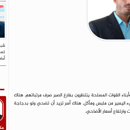
شبي
تستو
أما
أبناء القوات المسلحة ينتظرون بفارغ الصبر صرف مرتباتهم. هناك
يء اليسير من ملبس ومأكل. هناك أسر تريد أن تضحي ولو بدجاجة
 وارتفاع أسعار الأضاحي.
مت