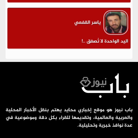
ياسر القفعي
اليد الواحدة لا تُصفق ..!
باب نيوز هو موقع إخباري محايد يهتم بنقل الأخبار المحلية
والعربية والعالمية، وتقديمها للقراء بكل دقة وموضوعية في
عدة نوافذ خبرية وتحليلية.