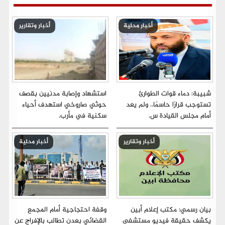
أخبار محلية
أخبار وتقارير
شبيبة: دماء قوات الطوارئ
استشهاد وإصابة مدنيين بقصف
تستوجب قرارًا حاسمًا.. ولم يعد
حوثي صاروخي استهدف أحياء
أمام مجلس القيادة س.
سكنية في مأرب.
أخبار وتقارير
أخبار محلية
بيان رسمي: مكتب إعلام أبين
وقفة احتجاجية أمام المجمع
يكشف حقيقة فيديو مستشفى
القضائي بعدن تطالب بالإفراج عن