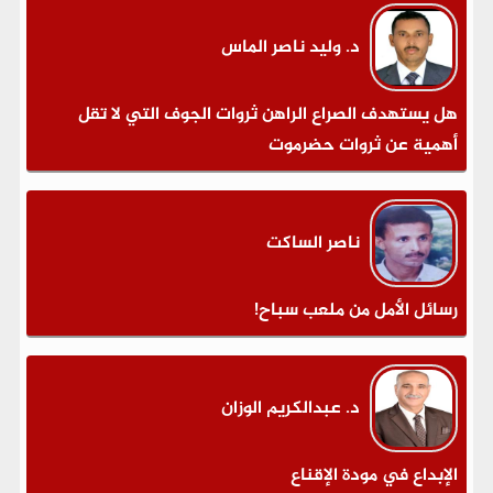
د. وليد ناصر الماس
هل يستهدف الصراع الراهن ثروات الجوف التي لا تقل
أهمية عن ثروات حضرموت
ناصر الساكت
رسائل الأمل من ملعب سباح!
د. عبدالكريم الوزان
الإبداع في مودة الإقناع