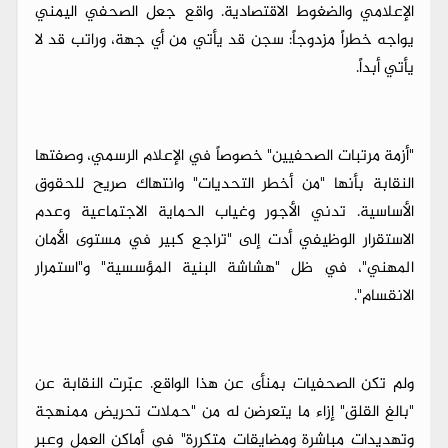
الإعلامي والضغوط الاقتصادية. واقع جعل الصحفي اليمني
يواجه خطراً مزدوجاً: سجن قد يأتي من أي جهة، وراتب قد لا
يأتي أبداً.
"أزمة مرتبات الصحفيين" خصوصاً في الإعلام الرسمي، وصفتها
النقابة بأنها "من أخطر التحديات" وانتهاك صريح للحقوق
الأساسية. تدني الأجور وغياب الحماية الاجتماعية وعدم
الاستقرار الوظيفي أدت إلى "تراجع كبير في مستوى الأمان
المهني"، في ظل "هشاشة البنية المؤسسية" و"استمرار
الانقسام".
ولم تكن الصحفيات بمنأى عن هذا الواقع. عبّرت النقابة عن
"بالغ القلق" إزاء ما يتعرضن له من "حملات تحريض ممنهجة
وتهديدات مباشرة ومضايقات متكررة" في أماكن العمل وعبر