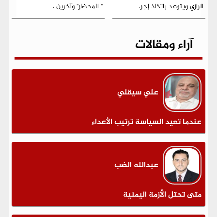
الرازي ويتوعد باتخاذ إجر.
" المحضار" وآخرين .
آراء ومقالات
علي سيقلي
عندما تعيد السياسة ترتيب الأعداء
عبدالله الضب
متى تحتل الأزمة اليمنية