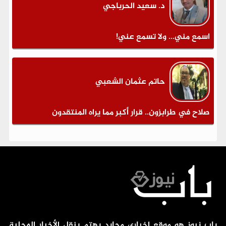
د. سعيد الحرباجي
اسمع مني... ولا تسمع عني!
حاتم عثمان الشعبي
صلاح في طرابزون.. قرار أكبر مما يراه المنتقدون
باب نيوز هو موقع إخباري محايد يهتم بنقل الأخبار المحلية