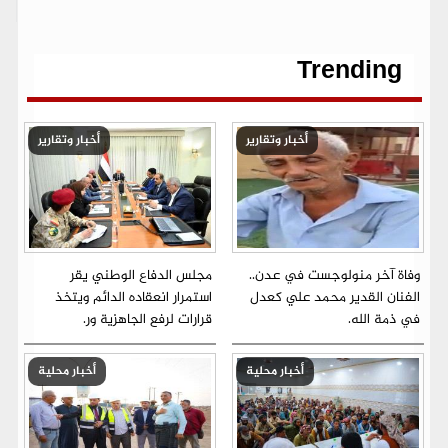
b
t
l
s
g
e
L
o
e
A
r
n
i
o
r
p
a
g
n
k
p
m
e
k
r
Trending
أخبار وتقارير
أخبار وتقارير
وفاة آخر منولوجست في عدن..
مجلس الدفاع الوطني يقر
الفنان القدير محمد علي كعدل
استمرار انعقاده الدائم ويتخذ
في ذمة الله.
قرارات لرفع الجاهزية ور.
أخبار محلية
أخبار محلية