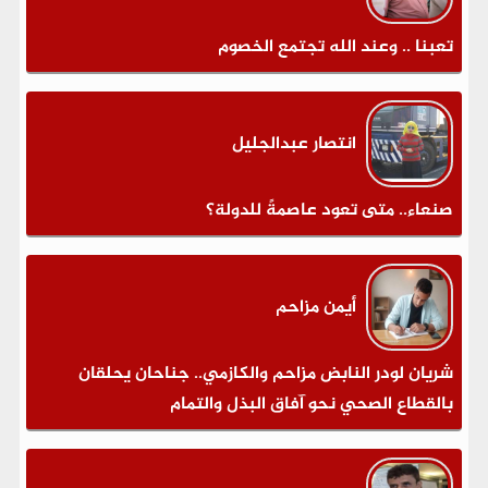
تعبنا .. وعند الله تجتمع الخصوم
انتصار عبدالجليل
صنعاء.. متى تعود عاصمةً للدولة؟
أيمن مزاحم
شريان لودر النابض مزاحم والكازمي.. جناحان يحلقان
بالقطاع الصحي نحو آفاق البذل والتمام