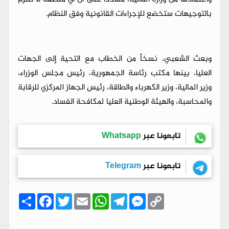
بالتوجيهات ستخضع للإجراءات القانونية وفق النظام.
وبعث الشعبي، نسخاً من الخطاب مع التحية إلى الجهات
العليا، بينها مكتب رئاسة الجمهورية، رئيس مجلس الوزراء،
وزير المالية، وزير الكهرباء والطاقة، رئيس الجهاز المركزي للرقابة
والمحاسبة، والهيئة الوطنية العليا لمكافحة الفساد.
تابعونا عبر
Whatsapp
تابعونا عبر
Telegram
C
M
T
W
E
T
F
ا
o
e
e
h
m
w
a
ن
p
s
l
a
a
i
c
ش
y
s
e
t
i
t
e
ر