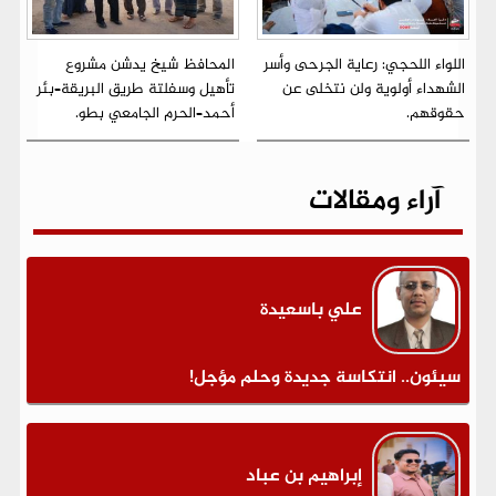
اللواء اللحجي: رعاية الجرحى وأسر
المحافظ شيخ يدشن مشروع
الشهداء أولوية ولن نتخلى عن
تأهيل وسفلتة طريق البريقة–بئر
حقوقهم.
أحمد–الحرم الجامعي بطو.
آراء ومقالات
علي باسعيدة
سيئون.. انتكاسة جديدة وحلم مؤجل!
إبراهيم بن عباد