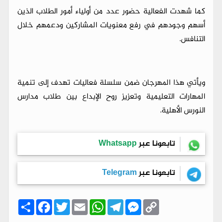
كما شهدت الفعالية حضور عدد من أولياء أمور الطلاب الذين
أسهم وجودهم في رفع معنويات المشاركين ودعمهم خلال
التنافس.
ويأتي هذا المهرجان ضمن سلسلة فعاليات تهدف إلى تنمية
المهارات التعليمية وتعزيز روح الإبداع بين طلاب مدارس
النورس الأهلية.
تابعونا عبر
Whatsapp
تابعونا عبر
Telegram
C
M
T
W
E
T
F
ا
o
e
e
h
m
w
a
ن
p
s
l
a
a
i
c
ش