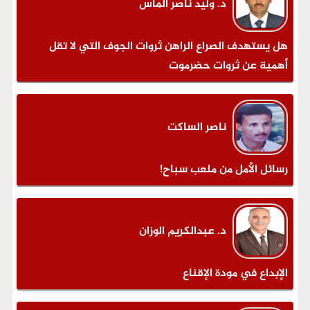
د. وليد ناصر الماس
هل يستهدف الصراع الراهن ثروات الجوف التي لا تقل
أهمية عن ثروات حضرموت
ناصر الساكت
رسائل الأمل من ملعب سباح!
د. عبدالكريم الوزان
الإبداع في مودة الإقناع