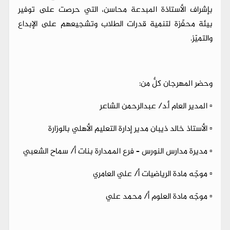
بإشراف الأستاذة المبدعة محاسن، التي حرصت على توفير
بيئة محفّزة لتنمية قدرات الطلاب وتشجيعهم على الإبداع
والتميّز.
وحضر المهرجان كلٌّ من:
▫️ المدير العام أ.د/ عبدالرحمن الشاعر
▫️ الأستاذ خالد ذيبان مدير إدارة التعليم الأهلي بالوزارة
▫️ مديرة مدارس النورس – فرع الممدارة بنات أ/ سماح الشعبي
▫️ موجّه مادة الرياضيات أ/ علي العامري
▫️ موجّه مادة العلوم أ/ محمد علي