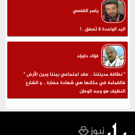
ياسر القفعي
اليد الواحدة لا تُصفق ..!
فؤاد داوؤد
" نظافة مدينتنا .. عقد اجتماعي بيننا وبين الأرض "
فالقمامة في مكانها هي شهادة حضارة .. و الشارع
النظيف هو وجه الوطن