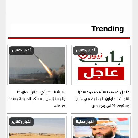
y
s
e
t
i
t
e
ر
b
t
l
s
g
e
L
o
e
A
r
n
i
o
r
p
a
g
n
k
p
m
e
k
r
Trending
أخبار وتقارير
أخبار وتقارير
عاجل..قصف يستهدف معسكرا
مليشيا الحوثي تطلق صاروخًا
لقوات الطوارئ اليمنية في مارب
باليستيًا من معسكر الصيانة وسط
وسقوط قتلى وجرحى.
صنعاء.
أخبار محلية
أخبار وتقارير