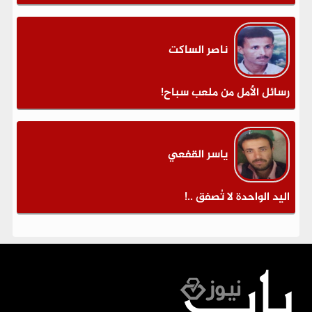
ناصر الساكت
رسائل الأمل من ملعب سباح!
ياسر القفعي
اليد الواحدة لا تُصفق ..!