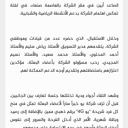
الصاعد أبين في مقر الشركة بالعاصمة صنعاء، في لفتة
تعكس اهتمام الشركة بدعم الأنشطة الرياضية والشبابية.
وخلال الاستقبال، الذي حضره عدد من قيادات وموظفي
الشركة، يتقدمهم مدير التسويق الأستاذ رياض سليم والأستاذ
أحمد المحلوي، والأستاذ محمد سعيد، والأستاذ نسيم
المجيدي، رحب مسؤولو الشركة بأعضاء البعثة، مؤكدين
اعتزازهم باستضافتهم وتقديم أوجه الدعم الممكنة لهم.
وشهد اللقاء أجواء ودية تخللتها جلسة تعارف بين الجانبين،
قبل أن تزف شركة يو خبراً ساراً لأعضاء البعثة تمثل في منح
كل فرد شريحة "يو 4G" برقم ذهبي مميز، بالإضافة إلى رصيد
وباقة شهرية، الأمر الذي أدخل الفرحة والسرور إلى نفوس
أعضاء البعثة وأسهم في رسم الابتسامة على وجوههم.