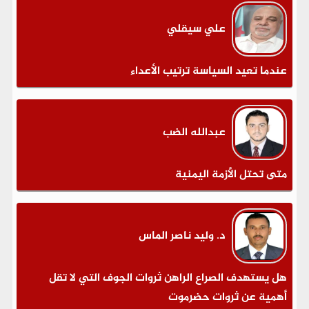
علي سيقلي
عندما تعيد السياسة ترتيب الأعداء
عبدالله الضب
متى تحتل الأزمة اليمنية
د. وليد ناصر الماس
هل يستهدف الصراع الراهن ثروات الجوف التي لا تقل
أهمية عن ثروات حضرموت