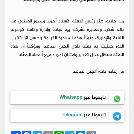
من جانبه، عبّر رئيس البعثة الأستاذ أحمد منصور العطوي عن
بالغ شكره وتقديره لشركة يو، قيادةً وإدارةً وكافة كوادرها
الفنية والإدارية، مثمناً هذه المبادرة الكريمة وحسن الاستقبال
الذي حظيت به بعثة نادي الجيل الصاعد، ومؤكداً أن هذه
اللفتة ستظل محل تقدير وامتنان لدى جميع أعضاء البعثة.
من إعلام نادي الجيل الصاعد
تابعونا عبر
Whatsapp
تابعونا عبر
Telegram
C
M
T
W
E
T
F
ا