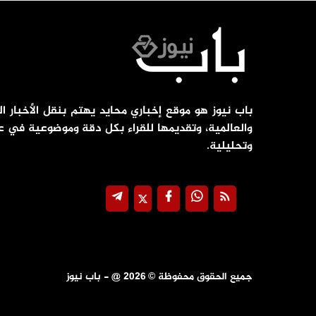
باب نيوز هو موقع إخباري محايد يهتم بنقل الأخبار ال
والعالمية، وتقديمها للقراء بكل دقة وموضوعية في ع
وتحليلية.
جميع الحقوق محفوظة ©
2026
@ - باب نيوز