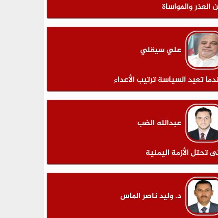
ن العذر والمواساة
علي سيقلي
دما تعيد السياسة ترتيب الأعداء
عبدالله الضب
ى تحتل الأزمة اليمنية
د. وليد ناصر الماس