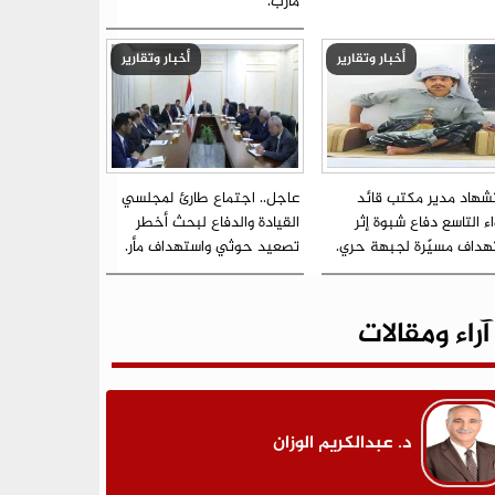
مأرب.
أخبار وتقارير
أخبار وتقارير
شهاد مدير مكتب قائد
عاجل.. اجتماع طارئ لمجلسي
اء التاسع دفاع شبوة إثر
القيادة والدفاع لبحث أخطر
هداف مسيّرة لجبهة حري.
تصعيد حوثي واستهداف مأر.
آراء ومقالات
د. عبدالكريم الوزان