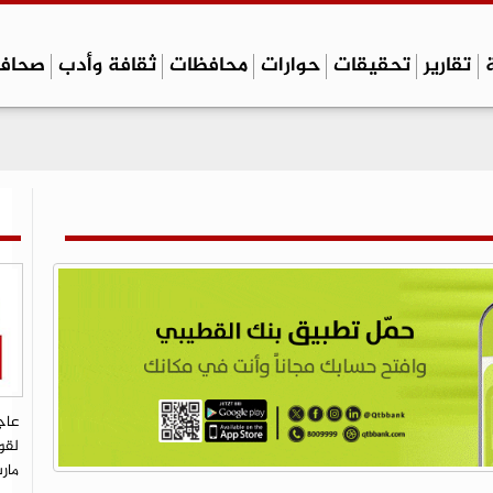
تقارير
تحقيقات
حوارات
محافظات
ثقافة وأدب
صحاف
عاج
لقو
مار