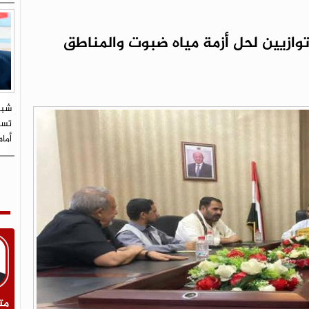
توازيين لحل أزمة مياه ضبوت والمناطق
شبي
تستو
أما
مت