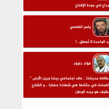
بداع في مودة الإقناع
ياسر القفعي
د الواحدة لا تُصفق ..!
فؤاد داوؤد
نظافة مدينتنا .. عقد اجتماعي بيننا وبين الأرض "
لقمامة في مكانها هي شهادة حضارة .. و الشارع
نظيف هو وجه الوطن