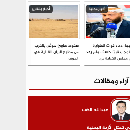
أخبار محلية
أخبار وتقارير
بة: دماء قوات الطوارئ
سقوط صاروخ حوثي بالقرب
جب قرارًا حاسمًا.. ولم يعد
من مطارح الريان القبلية في
م مجلس القيادة س.
الجوف.
آراء ومقالات
عبدالله الضب
ى تحتل الأزمة اليمنية