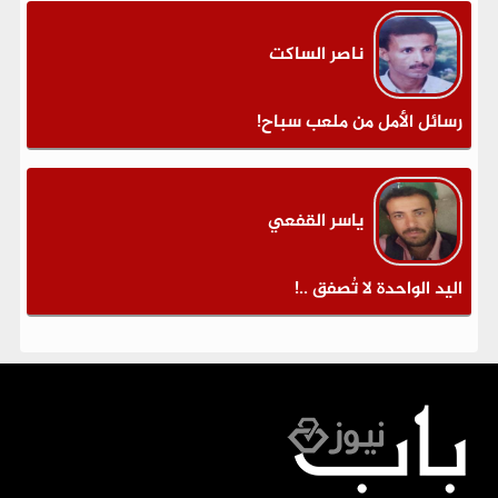
ناصر الساكت
رسائل الأمل من ملعب سباح!
ياسر القفعي
اليد الواحدة لا تُصفق ..!