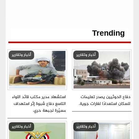
p
s
l
a
a
i
c
ش
y
s
e
t
i
t
e
ر
b
t
l
s
g
e
L
o
e
A
r
n
i
o
r
p
a
g
n
k
p
m
e
k
r
Trending
أخبار وتقارير
أخبار وتقارير
دفاع الحوثيين يصدر تعليمات
استشهاد مدير مكتب قائد اللواء
للسكان استعدادًا لغارات جوية.
التاسع دفاع شبوة إثر استهداف
مسيّرة لجبهة حري.
أخبار وتقارير
أخبار وتقارير