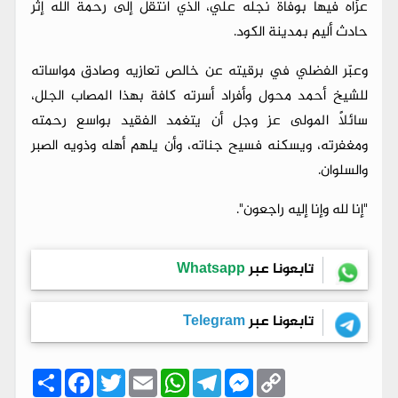
عزّاه فيها بوفاة نجله علي، الذي انتقل إلى رحمة الله إثر
حادث أليم بمدينة الكود.
وعبّر الفضلي في برقيته عن خالص تعازيه وصادق مواساته
للشيخ أحمد محول وأفراد أسرته كافة بهذا المصاب الجلل،
سائلاً المولى عز وجل أن يتغمد الفقيد بواسع رحمته
ومغفرته، ويسكنه فسيح جناته، وأن يلهم أهله وذويه الصبر
والسلوان.
"إنا لله وإنا إليه راجعون".
تابعونا عبر
Whatsapp
تابعونا عبر
Telegram
C
M
T
W
E
T
F
ا
o
e
e
h
m
w
a
ن