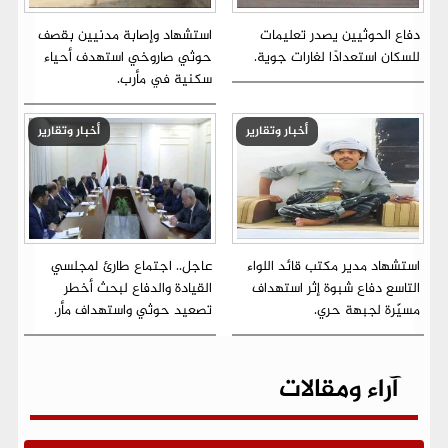
دفاع الحوثيين يصدر تعليمات
استشهاد وإصابة مدنيين بقصف
للسكان استعدادًا لغارات جوية.
حوثي صاروخي استهدف أحياء
سكنية في مأرب.
أخبار وتقارير
أخبار وتقارير
استشهاد مدير مكتب قائد اللواء
عاجل.. اجتماع طارئ لمجلسي
التاسع دفاع شبوة إثر استهداف
القيادة والدفاع لبحث أخطر
مسيّرة لجبهة حري.
تصعيد حوثي واستهداف مأر.
آراء ومقالات