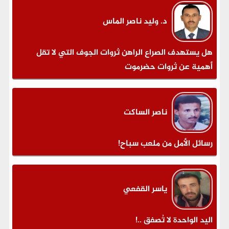
د. وليد ناصر الماس
هل يستهدف الصراع الراهن ثروات الجوف التي لا تقل
أهمية عن ثروات حضرموت
ناصر الساكت
رسائل الأمل من ملعب سباح!
ياسر القفعي
اليد الواحدة لا تُصفق ..!