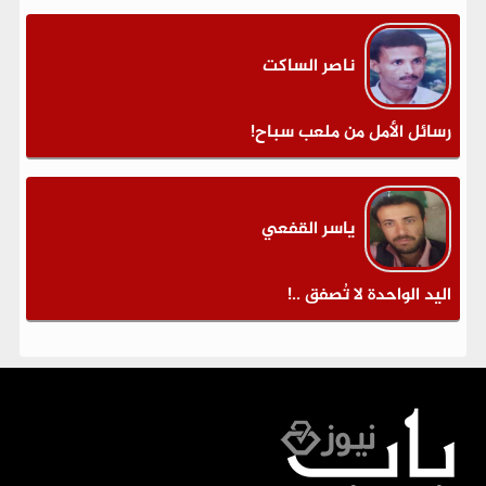
ناصر الساكت
رسائل الأمل من ملعب سباح!
ياسر القفعي
اليد الواحدة لا تُصفق ..!