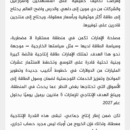
وفرضت تكاليف حقيقية على المستهلكين والمزارعين
والشركات من دي موين إلى دلهي. والدرس واضح: العالم يحتاج
إلى طاقة أكثر موثوقية وبأسعار معقولة، ويحتاج إلى منتجين
قادرين على توفيرها.
مصلحة الإمارات تكمن في منطقة مستقرة لا مضطربة،
وسياسة الطاقة لديها — مثل سياستها الخارجية — موجهة
نحو هذا الهدف. تمتلك الإمارات طاقة إنتاجية فائضة كبيرة
وبنية تحتية قادرة على التوسع. وتخطط لاستثمار عشرات
المليارات من الدولارات في خطوط أنابيب جديدة وتطوير
الموانئ وتعزيز الخدمات اللوجستية لضمان وصول الطاقة إلى
الأسواق التي تحتاجها بغض النظر عما يحدث في المنطقة.
ويبلغ الهدف الإنتاجي للإمارات 5 ملايين برميل يوميًا بحلول
عام 2027.
لكن ضمن إطار إنتاج جماعي، تبقى هذه القدرة الإنتاجية
معطلة. ولذلك فإن الخروج من أوبك ليس مجرد حساب تجاري،