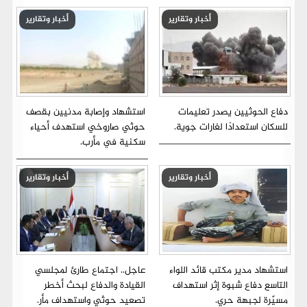
أخبار وتقارير
أخبار وتقارير
دفاع الحوثيين يصدر تعليمات
استشهاد وإصابة مدنيين بقصف
للسكان استعدادًا لغارات جوية.
حوثي صاروخي استهدف أحياء
سكنية في مأرب.
أخبار وتقارير
أخبار وتقارير
استشهاد مدير مكتب قائد اللواء
عاجل.. اجتماع طارئ لمجلسي
التاسع دفاع شبوة إثر استهداف
القيادة والدفاع لبحث أخطر
مسيّرة لجبهة حري.
تصعيد حوثي واستهداف مأر.