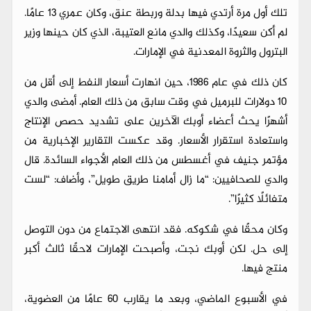
تلك أول مرة أرتدي فيها بدلة وربطة عنق، وكان عمري 13 عامًا.
لم أكن سعيدًا، وكذلك والدي مانع العتيبة، الذي كان حينها وزير
البترول والثروة المعدنية في الإمارات.
كان ذلك في عام 1986، حين انهارت أسعار النفط إلى أقل من
10 دولارات للبرميل في وقت سابق من ذلك العام. أمضى والدي
أشهرًا يحث أعضاء أوبك الآخرين على تشديد حصص الإنتاج
واستعادة استقرار الأسعار. وقد عكست التقارير الإخبارية من
مؤتمر جنيف في أغسطس من ذلك العام الأجواء السائدة. قال
والدي للصحافيين: “ما زال أمامنا طريق طويل”، وأضاف: “لست
متفائلًا كثيرًا”.
وكان محقًا في شكوكه. فقد انتهى الاجتماع من دون التوصل
إلى حل. لكن أوبك نجت، وأصبحت الإمارات لاحقًا ثالث أكبر
منتج فيها.
في الأسبوع الماضي، وبعد ما يقارب 60 عامًا من العضوية،