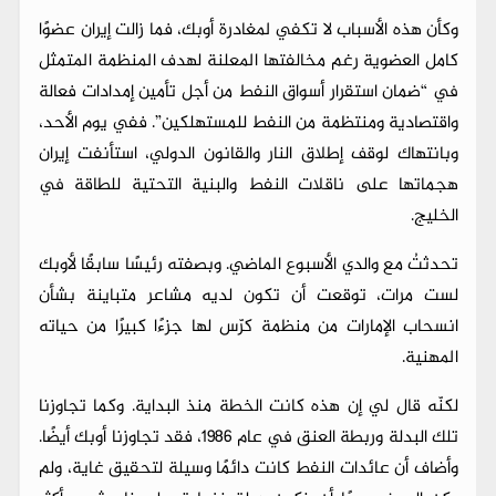
وكأن هذه الأسباب لا تكفي لمغادرة أوبك، فما زالت إيران عضوًا
كامل العضوية رغم مخالفتها المعلنة لهدف المنظمة المتمثل
في “ضمان استقرار أسواق النفط من أجل تأمين إمدادات فعالة
واقتصادية ومنتظمة من النفط للمستهلكين”. ففي يوم الأحد،
وبانتهاك لوقف إطلاق النار والقانون الدولي، استأنفت إيران
هجماتها على ناقلات النفط والبنية التحتية للطاقة في
الخليج.
تحدثتُ مع والدي الأسبوع الماضي. وبصفته رئيسًا سابقًا لأوبك
لست مرات، توقعت أن تكون لديه مشاعر متباينة بشأن
انسحاب الإمارات من منظمة كرّس لها جزءًا كبيرًا من حياته
المهنية.
لكنّه قال لي إن هذه كانت الخطة منذ البداية. وكما تجاوزنا
تلك البدلة وربطة العنق في عام 1986، فقد تجاوزنا أوبك أيضًا.
وأضاف أن عائدات النفط كانت دائمًا وسيلة لتحقيق غاية، ولم