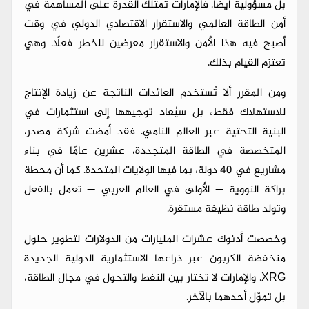
بل مسؤولية أيضًا. فالإمارات تمتلك القدرة على المساهمة في
أمن الطاقة العالمي والاستقرار الاقتصادي الدولي في وقت
أصبح فيه هذا الأمن والاستقرار معرضين للخطر فعلًا. وهي
تعتزم القيام بذلك.
ومن المقرر ألا تُستخدم العائدات الناتجة عن زيادة الإنتاج
للاستهلاك فقط، بل سيُعاد توجيهها إلى استثمارات في
البنية التحتية عبر العالم النامي. فقد أمضت شركة مصدر،
المتخصصة في الطاقة المتجددة، عشرين عامًا في بناء
مشاريع في 40 دولة، بما فيها الولايات المتحدة. كما أن محطة
براكة النووية — الأولى في العالم العربي — تعمل بالفعل
وتولد طاقة نظيفة مستقرة.
وخصصت أدنوك عشرات المليارات من الدولارات لتطوير حلول
منخفضة الكربون عبر ذراعها الاستثمارية الدولية الجديدة
XRG. والإمارات لا تختار بين النفط والتحول في مجال الطاقة،
بل تموّل أحدهما بالآخر.