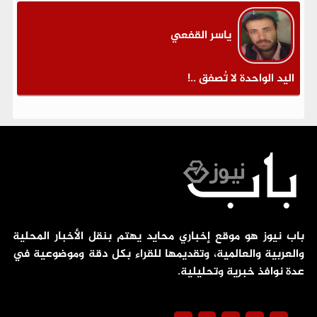
ياسر القفعي
اليد الواحدة لا تُصفق ..!
باب نيوز هو موقع إخباري محايد يهتم بنقل الأخبار المحلية
والعربية والعالمية، وتقديمها للقراء بكل دقة وموضوعية في
عدة نوافذ خبرية وتحليلية.