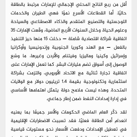
أقل من ربع الناتج المحلي الإجمالي للإمارات مرتبط بالطاقة
حاليًا. أما القطاعات الأسرع نموًا فهي الطيران والخدمات
اللوجستية والتصنيع المتقدم والذكاء الاصطناعي والسياحة
وعلوم الحياة. وخلال السنوات الأربع الماضية، وقّعت الإمارات 35
اتفاقية شراكة اقتصادية شاملة — دخلت 15 منها حيز التنفيذ
بالفعل — مع الهند وكوريا الجنوبية وإندونيسيا وأوكرانيا
وإسرائيل وكينيا وماليزيا وفيتنام والأردن وغيرها، ما وسّع
الوصول إلى أسواق تضم مليارات البشر. كما تعمل الإمارات على
اتفاقية تجارة ثنائية مع الاتحاد الأوروبي، والتزمت بشراكة
استثمارية وتكنولوجية بقيمة 1.4 تريليون دولار مع الولايات
المتحدة. وهذه ليست ملامح دولة يتمثل اهتمامها الأساسي
في إدارة إمدادات النفط ضمن إطار جماعي.
لقد ذكّر العام الماضي الحكومات والأسر جميعًا بما يعنيه
انعدام أمن الطاقة فعليًا. فقد تسببت الاضطرابات الإقليمية
في تعطيل الإمدادات ودفعت الأسعار نحو مستويات قياسية