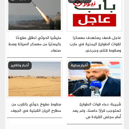
عاجل..قصف يستهدف معسكرا
مليشيا الحوثي تطلق صاروخًا
لقوات الطوارئ اليمنية في مارب
باليستيًا من معسكر الصيانة وسط
وسقوط قتلى وجرحى.
صنعاء.
أخبار محلية
أخبار وتقارير
شبيبة: دماء قوات الطوارئ
سقوط صاروخ حوثي بالقرب من
تستوجب قرارًا حاسمًا.. ولم يعد
مطارح الريان القبلية في الجوف.
أمام مجلس القيادة س.