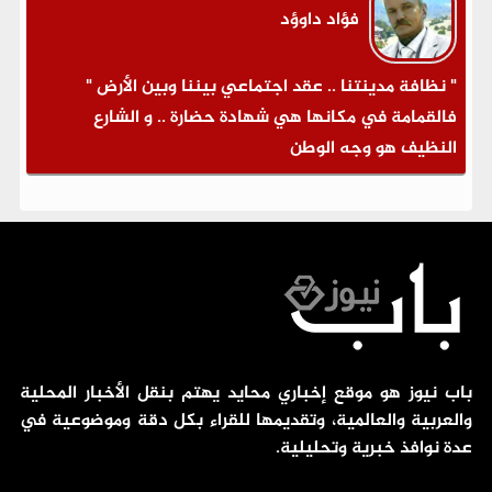
فؤاد داوؤد
" نظافة مدينتنا .. عقد اجتماعي بيننا وبين الأرض "
فالقمامة في مكانها هي شهادة حضارة .. و الشارع
النظيف هو وجه الوطن
باب نيوز هو موقع إخباري محايد يهتم بنقل الأخبار المحلية
والعربية والعالمية، وتقديمها للقراء بكل دقة وموضوعية في
عدة نوافذ خبرية وتحليلية.