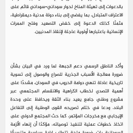
بالدعوات إلى تهيئة المناخ لحوار سوداني–سوداني قائم على
الاعتراف المتبادل، بما يفضي إلى بناء دولة مدنية ديمقراطية،
مثمنًا كذلك الدعوة إلى خفض التصعيد وفتح الممرات
الإنسانية باعتبارها أولوية عاجلة لإنقاذ المدنيين.
وأكد الناطق الرسمي دعم الجبهة لما ورد في البيان بشأن
ضرورة معالجة الأسباب الجذرية للصراع والوصول إلى تسوية
تاريخية عادلة تنهي دوامة الحروب في السودان، مشددًا على
أهمية التصدي لخطاب الكراهية والانقسام المجتمعي عبر
مشروع وطني جامع يعيد بناء الثقة ويحافظ على وحدة
البلاد. ودعا في ختام تصريحه القوى الوطنية إلى التفاعل
الإيجابي مع مخرجات المؤتمر، كما حث المجتمع الدولي على
اتخاذ خطوات عملية لتنفيذ توصياته، مؤكدًا أن إنهاء الأزمة
السودانية بات ضرورة ملحة تتطلب إرادة سياسية وتنسيقًا