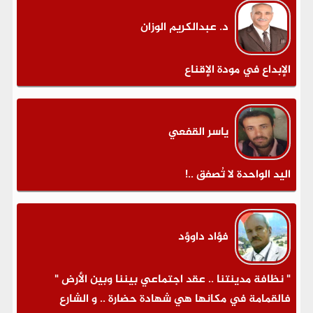
د. عبدالكريم الوزان
الإبداع في مودة الإقناع
ياسر القفعي
اليد الواحدة لا تُصفق ..!
فؤاد داوؤد
" نظافة مدينتنا .. عقد اجتماعي بيننا وبين الأرض "
فالقمامة في مكانها هي شهادة حضارة .. و الشارع