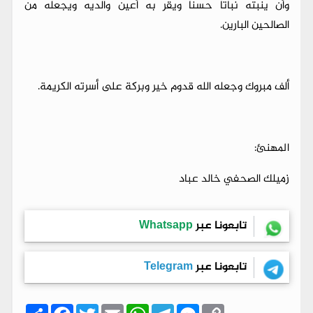
وأن ينبته نباتا حسنا ويقر به أعين والديه ويجعله من
الصالحين البارين.
ألف مبروك وجعله الله قدوم خير وبركة على أسرته الكريمة.
المهنئ:
زميلك الصحفي خالد عباد
تابعونا عبر
Whatsapp
تابعونا عبر
Telegram
C
M
T
W
E
T
F
ا