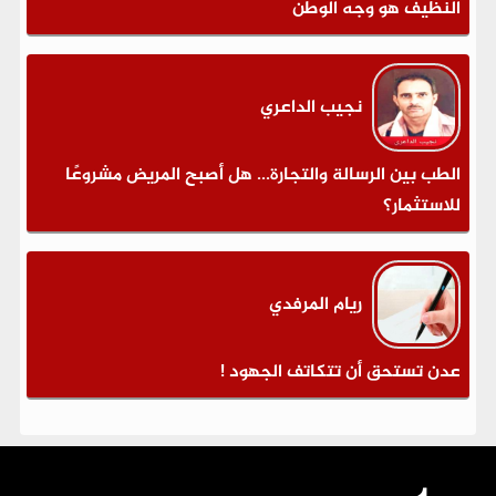
النظيف هو وجه الوطن
نجيب الداعري
الطب بين الرسالة والتجارة... هل أصبح المريض مشروعًا
للاستثمار؟
ريام المرفدي
عدن تستحق أن تتكاتف الجهود !