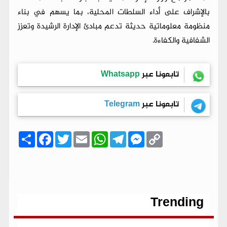
بالإشراف على أداء السلطات المحلية، بما يسهم في بناء
منظومة معلوماتية حديثة تدعم مبادئ الإدارة الرشيدة وتعزز
الشفافية والكفاءة.
تابعونا عبر
Whatsapp
تابعونا عبر
Telegram
C
M
T
W
E
T
F
ا
o
e
e
h
m
w
a
ن
p
s
l
a
a
i
c
ش
y
s
e
t
i
t
e
ر
b
t
l
s
g
e
L
o
e
A
r
n
i
o
r
p
a
g
n
k
p
m
e
k
r
Trending