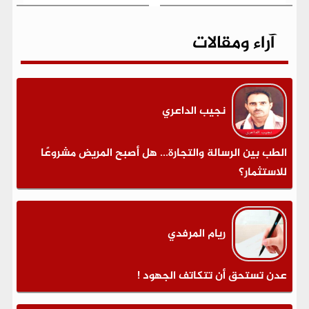
آراء ومقالات
نجيب الداعري
الطب بين الرسالة والتجارة... هل أصبح المريض مشروعًا
للاستثمار؟
ريام المرفدي
عدن تستحق أن تتكاتف الجهود !