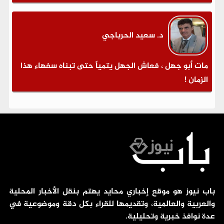
د. سعيد الحرباجي
مات أبو جهل ، فعاش الجهل يتمياً حتى تبناه سفهاء هذا
الزمان !
باب نيوز هو موقع إخباري محايد يهتم بنقل الأخبار المحلية
والعربية والعالمية، وتقديمها للقراء بكل دقة وموضوعية في
عدة نوافذ خبرية وتحليلية.