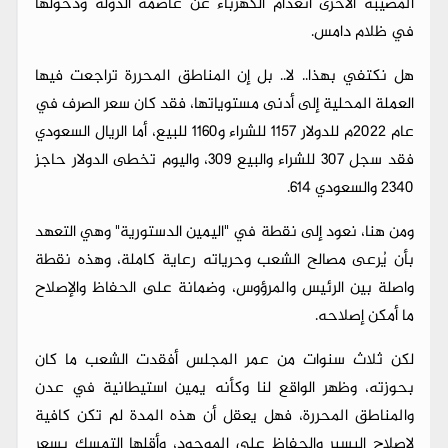
المصيبة الأخرى انعدام الكهرباء عن عاصمة الدولة ودخولها
في ظلام دامس.
هل نكتفي بهذا.. لا.. بل إن المناطق المحررة تراجعت فيها
العملة المحلية إلى أدنى مستوياتها، فقد كان سعر الصرف في
عام 2022م للدولار 1157 للشراء و1160 للبيع، أما الريال السعودي
فقد سجل 307 للشراء والبيع 309، واليوم تخطى الدولار حاجز
2340 والسعودي 614.
ومن هنا، نعود إلى نقطة في "اليمين الدستورية" وهي التعهد
بأن يُرعى مصالح الشعب وحرياته رعاية كاملة، وهذه نقطة
واصلة بين الرئيس والمرؤوس، وضمانة على الحفاظ والإصلاح
ما أمكن إصلاحه.
لكن ثلاث سنوات من عمر المجلس أفقدت الشعب ما كان
بحوزته، وظهر الواقع لنا وكأنه يمين استيطانية في عدن
والمناطق المحررة، فهل يعقل أن هذه المدة لم تكن كافية
لإصلاح اليسير والحفاظ على الموجود، وأقلها التمسك بسعر