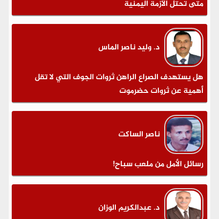
متى تحتل الأزمة اليمنية
د. وليد ناصر الماس
هل يستهدف الصراع الراهن ثروات الجوف التي لا تقل
أهمية عن ثروات حضرموت
ناصر الساكت
رسائل الأمل من ملعب سباح!
د. عبدالكريم الوزان