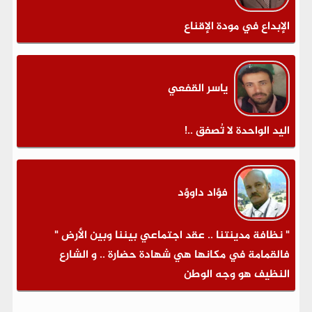
الإبداع في مودة الإقناع
ياسر القفعي
اليد الواحدة لا تُصفق ..!
فؤاد داوؤد
" نظافة مدينتنا .. عقد اجتماعي بيننا وبين الأرض "
فالقمامة في مكانها هي شهادة حضارة .. و الشارع
النظيف هو وجه الوطن