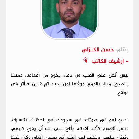
بقلم:
حسن الكنزلي
- ارشيف الكاتب
ليس أثقل على القلب من دعاء يخرج من أعماقه، ممتلئا
بالصدق، مبللا بالدمع، موجَّها لمن يحب، ثم لا يرى له أثرا في
الواقع.
تدعو لهم في صمتك، في سجودك، في لحظات انكسارك،
تحمل آلامهم كأنها آلامك، وتُلحّ على الله أن يفرّج كربهم،
ويُبدّل حالهم، ويكتب لهم الخير، ثم تمضي الأيام، وكأن شيئا