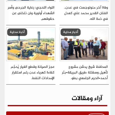
وفاة آخر منولوجست في عدن..
اللواء اللحجي: رعاية الجرحى وأسر
الفنان القدير محمد علي كعدل
الشهداء أولوية ولن نتخلى عن
في ذمة الله.
حقوقهم.
أخبار محلية
أخبار محلية
المحافظ شيخ يدشن مشروع
عجز الصيانة وقطع الغيار يُحجّم
تأهيل وسفلتة طريق البريقة–بئر
كفاءة كهرباء عدن رغم استقرار
أحمد–الحرم الجامعي بطو.
الإمدادات النفط.
آراء ومقالات