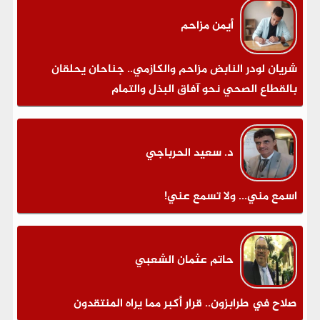
أيمن مزاحم
شريان لودر النابض مزاحم والكازمي.. جناحان يحلقان
بالقطاع الصحي نحو آفاق البذل والتمام
د. سعيد الحرباجي
اسمع مني... ولا تسمع عني!
حاتم عثمان الشعبي
صلاح في طرابزون.. قرار أكبر مما يراه المنتقدون