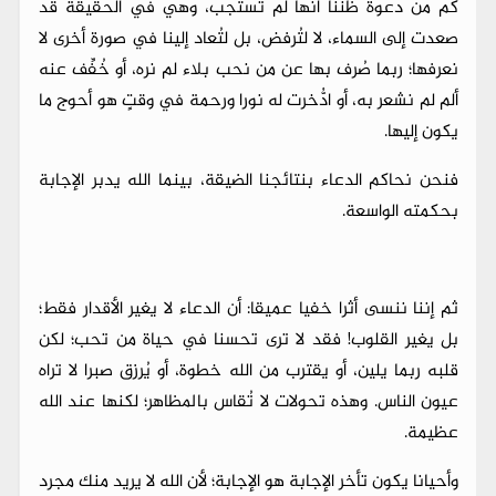
كم من دعوة ظننا أنها لم تُستجب، وهي في الحقيقة قد
صعدت إلى السماء، لا لتُرفض، بل لتُعاد إلينا في صورة أخرى لا
نعرفها؛ ربما صُرف بها عن من نحب بلاء لم نره، أو خُفِّف عنه
ألم لم نشعر به، أو ادُّخرت له نورا ورحمة في وقتٍ هو أحوج ما
يكون إليها.
فنحن نحاكم الدعاء بنتائجنا الضيقة، بينما الله يدبر الإجابة
بحكمته الواسعة.
ثم إننا ننسى أثرا خفيا عميقا: أن الدعاء لا يغير الأقدار فقط؛
بل يغير القلوب! فقد لا ترى تحسنا في حياة من تحب؛ لكن
قلبه ربما يلين، أو يقترب من الله خطوة، أو يُرزق صبرا لا تراه
عيون الناس. وهذه تحولات لا تُقاس بالمظاهر؛ لكنها عند الله
عظيمة.
وأحيانا يكون تأخر الإجابة هو الإجابة؛ لأن الله لا يريد منك مجرد