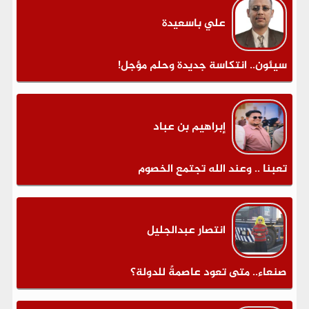
علي باسعيدة
سيئون.. انتكاسة جديدة وحلم مؤجل!
إبراهيم بن عباد
تعبنا .. وعند الله تجتمع الخصوم
انتصار عبدالجليل
صنعاء.. متى تعود عاصمةً للدولة؟