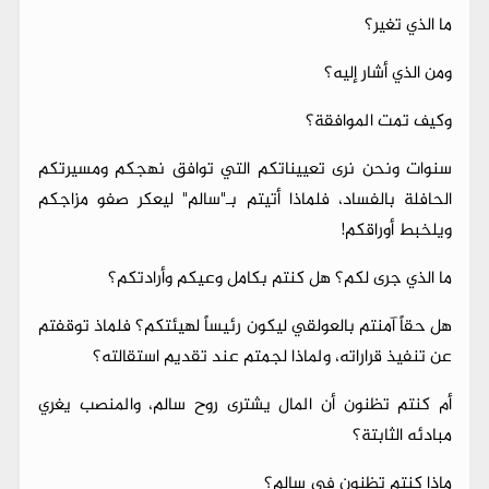
ما الذي تغير؟
ومن الذي أشار إليه؟
وكيف تمت الموافقة؟
سنوات ونحن نرى تعييناتكم التي توافق نهجكم ومسيرتكم
الحافلة بالفساد، فلماذا أتيتم بـ"سالم" ليعكر صفو مزاجكم
ويلخبط أوراقكم!
ما الذي جرى لكم؟ هل كنتم بكامل وعيكم وأرادتكم؟
هل حقاً آمنتم بالعولقي ليكون رئيساً لهيئتكم؟ فلماذ توقفتم
عن تنفيذ قراراته، ولماذا لجمتم عند تقديم استقالته؟
أم كنتم تظنون أن المال يشترى روح سالم، والمنصب يغري
مبادئه الثابتة؟
ماذا كنتم تظنون في سالم؟