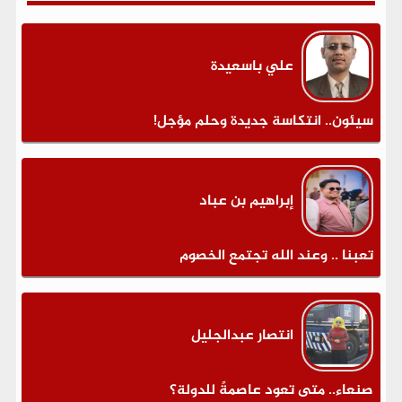
علي باسعيدة
سيئون.. انتكاسة جديدة وحلم مؤجل!
إبراهيم بن عباد
تعبنا .. وعند الله تجتمع الخصوم
انتصار عبدالجليل
صنعاء.. متى تعود عاصمةً للدولة؟