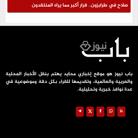
صلاح في طرابزون.. قرار أكبر مما يراه المنتقدون
باب نيوز هو موقع إخباري محايد يهتم بنقل الأخبار المحلية
والعربية والعالمية، وتقديمها للقراء بكل دقة وموضوعية في
عدة نوافذ خبرية وتحليلية.