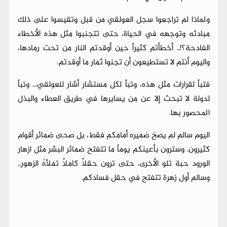
ولماذا لم تراجعوا سجل العولقي من قبل وتقيسوا على ذلك
مبادئه وتوجهه في الحياة، حتى تتجنبوا مثل هذه الأخطاء
الفادحة؟!.. أخطأتم كثيراً حين أوقدتم النار من تحت رمادها،
واليوم أنتم لا تستطيعون أن تجنوا ثمار ما أوقدتم.
فتباً لقرارات مثل هذه، وتباً لكل مستشار أشار للعولقي... وتباً
لدولة لا تبحث إلا عن من يسايرها في طريق العطاء والبذل
المحصور بها.
اليوم سالم لم يصحَ ضميره أمامكم فقط، بل صحى ضمائر أقوام
كثيرون. وسترون بأعينكم يوماً ما تتفتح ضمائر البشر مثل ازهار
الورود حبة تلو الأخرى، حتى ترون حقلاً كاملاً تملأهُ الزهور..
وسالم أول زهرة تتفتح في حقل فسادكم.