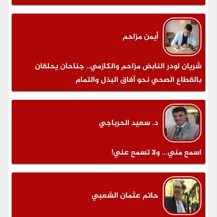
أيمن مزاحم
شريان لودر النابض مزاحم والكازمي.. جناحان يحلقان
بالقطاع الصحي نحو آفاق البذل والتمام
د. سعيد الحرباجي
اسمع مني... ولا تسمع عني!
حاتم عثمان الشعبي