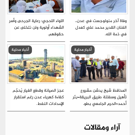
وفاة آخر منولوجست في عدن..
اللواء اللحجي: رعاية الجرحى وأسر
الفنان القدير محمد علي كعدل
الشهداء أولوية ولن نتخلى عن
في ذمة الله.
حقوقهم.
أخبار محلية
أخبار محلية
المحافظ شيخ يدشن مشروع
عجز الصيانة وقطع الغيار يُحجّم
تأهيل وسفلتة طريق البريقة–بئر
كفاءة كهرباء عدن رغم استقرار
أحمد–الحرم الجامعي بطو.
الإمدادات النفط.
آراء ومقالات