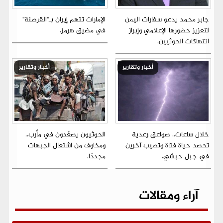
جابر محمد يدعو سفارات اليمن
الإمارات تتهم إيران بـ"القرصنة"
لتعزيز حضورها الإعلامي وإبراز
في مضيق هرمز.
انتهاكات الحوثيين.
أخبار وتقارير
أخبار وتقارير
خلال ساعات.. صواعق رعدية
الحوثيون يصعّدون في مأرب..
تحصد حياة فتاة وتصيب آخرين
ومخاوف من اشتعال الجبهات
في جبل حبشي.
مجددًا.
آراء ومقالات