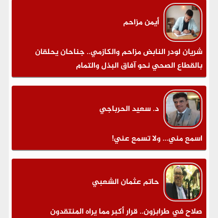
أيمن مزاحم
شريان لودر النابض مزاحم والكازمي.. جناحان يحلقان
بالقطاع الصحي نحو آفاق البذل والتمام
د. سعيد الحرباجي
اسمع مني... ولا تسمع عني!
حاتم عثمان الشعبي
صلاح في طرابزون.. قرار أكبر مما يراه المنتقدون