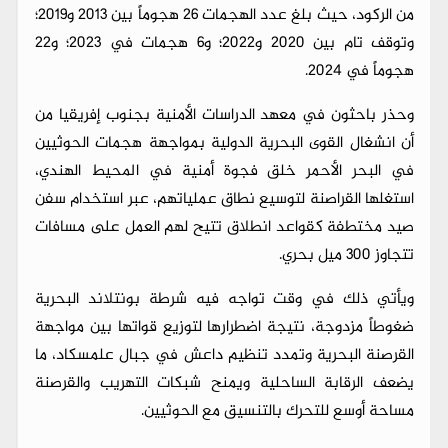
من الركود، حيث بلغ عدد الهجمات 26 هجوماً بين 2013 و2019؛
وتوقف تام بين 2020 و2022؛ و6 هجمات في 2023؛ و22
هجوماً في 2024.
وحذر باحثون في معهد الدراسات الأمنية بجنوب إفريقيا من
أن انشغال القوى البحرية الدولية بمواجهة هجمات الحوثيين
في البحر الأحمر خلق فجوة أمنية في المحيط الهندي،
استغلها القراصنة لتوسيع نطاق عملياتهم، عبر استخدام سفن
صيد مختطفة كقواعد انطلاق تتيح لهم العمل على مسافات
تتجاوز 300 ميل بحري.
ويأتي ذلك في وقت تواجه فيه شرطة بونتلاند البحرية
ضغوطاً مزدوجة، نتيجة اضطرارها لتوزيع قواتها بين مواجهة
القرصنة البحرية وتمدد تنظيم داعش في جبال علمسكاد، ما
يضعف الرقابة الساحلية ويمنح شبكات التهريب والقرصنة
مساحة أوسع للتحرك بالتنسيق مع الحوثيين.