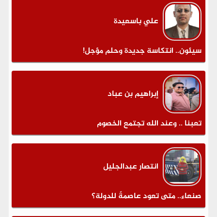
علي باسعيدة
سيئون.. انتكاسة جديدة وحلم مؤجل!
إبراهيم بن عباد
تعبنا .. وعند الله تجتمع الخصوم
انتصار عبدالجليل
صنعاء.. متى تعود عاصمةً للدولة؟