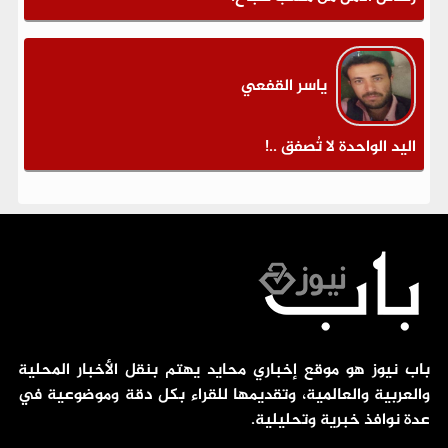
ياسر القفعي
اليد الواحدة لا تُصفق ..!
باب نيوز هو موقع إخباري محايد يهتم بنقل الأخبار المحلية
والعربية والعالمية، وتقديمها للقراء بكل دقة وموضوعية في
عدة نوافذ خبرية وتحليلية.