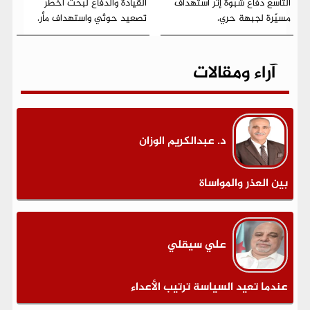
التاسع دفاع شبوة إثر استهداف
القيادة والدفاع لبحث أخطر
مسيّرة لجبهة حري.
تصعيد حوثي واستهداف مأر.
آراء ومقالات
د. عبدالكريم الوزان
بين العذر والمواساة
علي سيقلي
عندما تعيد السياسة ترتيب الأعداء