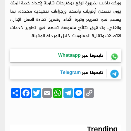
ووجّه باذيب بضرورة الرفع بمقترحات شاملة لإعداد خطة المئة
يوم، تتضمن أولويات واضحة وإجراءات تنفيذية محددة، بما
يسهم في تسريع وتيرة الأداء، وتعزيز كفاءة العمل الإداري
والفني، وتحقيق نتائج ملموسة تسهم في تطوير خدمات
الاتصالات وتقنية المعلومات خلال المرحلة المقبلة.
تابعونا عبر
Whatsapp
تابعونا عبر
Telegram
C
M
T
W
E
T
F
ا
o
e
e
h
m
w
a
ن
p
s
l
a
a
i
c
ش
y
s
e
t
i
t
e
ر
b
t
l
s
g
e
L
o
e
A
r
n
i
o
r
p
a
g
n
k
p
m
e
k
r
Trending