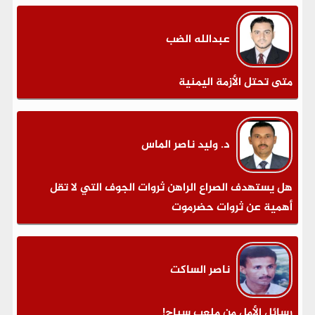
عبدالله الضب
متى تحتل الأزمة اليمنية
د. وليد ناصر الماس
هل يستهدف الصراع الراهن ثروات الجوف التي لا تقل
أهمية عن ثروات حضرموت
ناصر الساكت
رسائل الأمل من ملعب سباح!