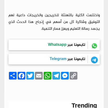
واختتمت الكلية بالتهنئة للخريجين والخريجات داعية لهم
التوفيق وشاكرة كل من أسهم في إنجاح هذا الحدث الذي
يجسد رسالة التعليم ويعزز مسار التنمية.
تابعونا عبر
Whatsapp
تابعونا عبر
Telegram
C
M
T
W
E
T
F
ا
o
e
e
h
m
w
a
ن
p
s
l
a
a
i
c
ش
y
s
e
t
i
t
e
ر
b
t
l
s
g
e
L
o
e
A
r
n
i
o
r
p
a
g
n
k
p
m
e
k
r
Trending