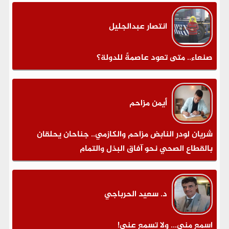
انتصار عبدالجليل
صنعاء.. متى تعود عاصمةً للدولة؟
أيمن مزاحم
شريان لودر النابض مزاحم والكازمي.. جناحان يحلقان
بالقطاع الصحي نحو آفاق البذل والتمام
د. سعيد الحرباجي
اسمع مني... ولا تسمع عني!