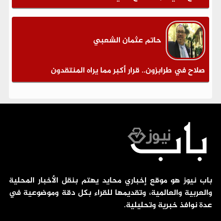
حاتم عثمان الشعبي
صلاح في طرابزون.. قرار أكبر مما يراه المنتقدون
باب نيوز هو موقع إخباري محايد يهتم بنقل الأخبار المحلية
والعربية والعالمية، وتقديمها للقراء بكل دقة وموضوعية في
عدة نوافذ خبرية وتحليلية.