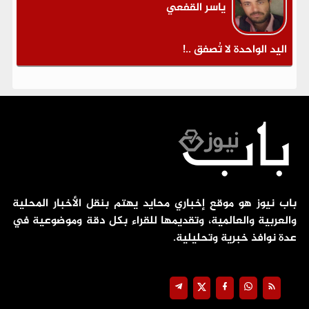
ياسر القفعي
اليد الواحدة لا تُصفق ..!
باب نيوز هو موقع إخباري محايد يهتم بنقل الأخبار المحلية
والعربية والعالمية، وتقديمها للقراء بكل دقة وموضوعية في
عدة نوافذ خبرية وتحليلية.