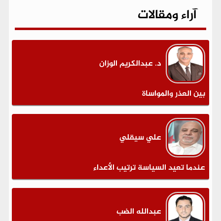
آراء ومقالات
د. عبدالكريم الوزان
بين العذر والمواساة
علي سيقلي
عندما تعيد السياسة ترتيب الأعداء
عبدالله الضب