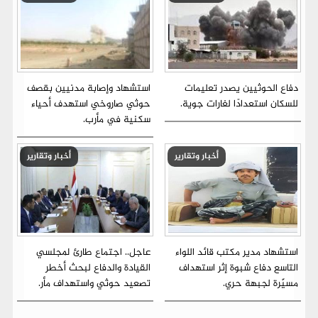
دفاع الحوثيين يصدر تعليمات
استشهاد وإصابة مدنيين بقصف
للسكان استعدادًا لغارات جوية.
حوثي صاروخي استهدف أحياء
سكنية في مأرب.
أخبار وتقارير
أخبار وتقارير
استشهاد مدير مكتب قائد اللواء
عاجل.. اجتماع طارئ لمجلسي
التاسع دفاع شبوة إثر استهداف
القيادة والدفاع لبحث أخطر
مسيّرة لجبهة حري.
تصعيد حوثي واستهداف مأر.