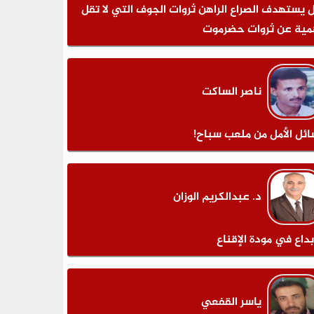
 يستهدف الصراع الراهن ثروات الجوف التي لا تقل
مية عن ثروات حضرموت
ناصر الساكت
ائل الأمل من ملعب سباح!
د. عبدالكريم الوزان
بداع في مودة الإقناع
ياسر القفعي