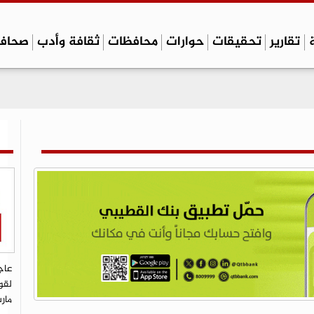
تقارير
تحقيقات
حوارات
محافظات
ثقافة وأدب
صحاف
عاج
لقو
مار