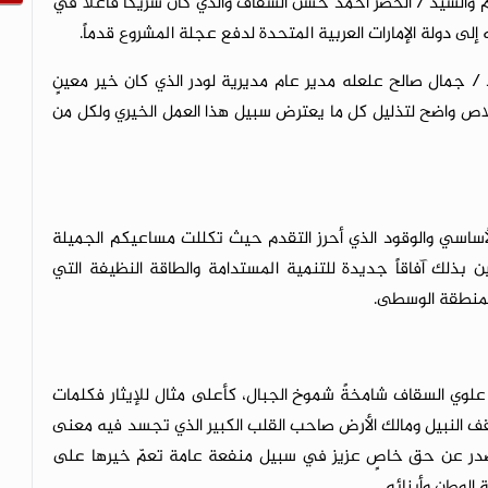
م والسيد / الخضر أحمد حسن السقاف والذي كان شريكاً فاعلاً في
لى دولة الإمارات العربية المتحدة لدفع عجلة المشروع قدماً.
ذ / جمال صالح علعله مدير عام مديرية لودر الذي كان خير معينٍ
لاص واضح لتذليل كل ما يعترض سبيل هذا العمل الخيري ولكل من
ساسي والوقود الذي أحرز التقدم حيث تكللت مساعيكم الجميلة
بذلك آفاقاً جديدة للتنمية المستدامة والطاقة النظيفة التي
المنطقة الوسطى.
لوي السقاف شامخةً شموخ الجبال، كأعلى مثال للإيثار فكلمات
 النبيل ومالك الأرض صاحب القلب الكبير الذي تجسد فيه معنى
ة صدر عن حق خاصٍ عزيز في سبيل منفعة عامة تعمّ خيرها على
الوطن وأبنائه.