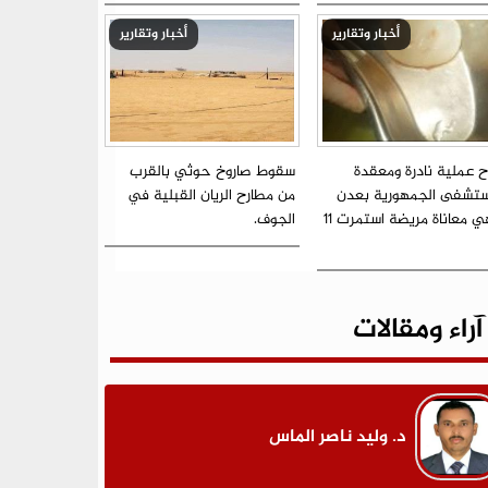
أخبار وتقارير
أخبار وتقارير
ح عملية نادرة ومعقدة
سقوط صاروخ حوثي بالقرب
تشفى الجمهورية بعدن
من مطارح الريان القبلية في
ينهي معاناة مريضة استمرت 11
الجوف.
آراء ومقالات
د. وليد ناصر الماس