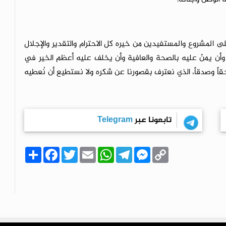
لى المشروع والمستفيدين من خيره كل الاحترام والتقدير والإجلال
ء وأن يمنّ عليه بالصحة والعافية وأن يخلف عليه أعظم الخير في
قاً وصدقاً، الذي نعترف بقصورنا عن شكره ولا نستطيع أن نُعطيه
تابعونا عبر
Telegram
C
M
T
W
E
T
F
ا
o
e
e
h
m
w
a
ن
p
s
l
a
a
i
c
ش
y
s
e
t
i
t
e
ر
b
t
l
s
g
e
L
o
e
A
r
n
i
o
r
p
a
g
n
k
p
m
e
k
r