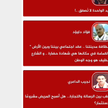
د الواحدة لا تُصفق ..!
فؤاد داوؤد
نظافة مدينتنا .. عقد اجتماعي بيننا وبين الأرض "
لقمامة في مكانها هي شهادة حضارة .. و الشارع
نظيف هو وجه الوطن
نجيب الداعري
طب بين الرسالة والتجارة... هل أصبح المريض مشروعًا
استثمار؟