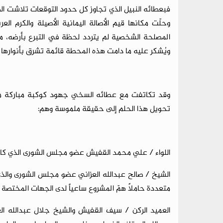
فبعطائه النبيل الذي تجاوز كل حدود التوقعات تلاشت ال
وحلّت مكانها قيم الأصالة اليمانية الأصيلة والكرم ال
المصلحة الشخصية لم يتردد لحظة في التبرع بأرضه، مق
ويُشكر عليه ما دامت هذه المحطة قائمة تشرق بأنوارها ع
وقد تكاتفت مع عطائه السخي جهود كوكبة مباركة من
تحويل هذا الحلم إلى حقيقة ملموسة وهم:
اللواء / علي محمد القفيش عضو مجلس الشورى الذي كان دا
الشيخ / صالح عبدالله العزاني عضو مجلس الشورى والذي 
متعددة حاملاً همّ المشروع ساعياً لدى الجهات المختصة 
العميد الركن / سيف القفيش والشيخ جلال عبدالله الع