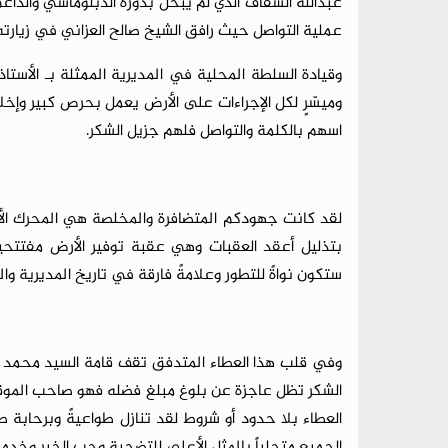
عبدالله السقاف الذي لم يبخل بدوره الدبلوماسي والداع
عملية التواصل حيث رافق الشيخ صالح العزاني في زيارته إ
وقيادة السلطة المحلية في المديرية الممثلة بـ الأستا
وميسّرٍ لكل الإجراءات على الأرض يعمل بحرص كبير وإخ
اسهم بالكلمة والتواصل فلهم جزيل الشكر.
لقد كانت جهودكم المتضافرة والمخلصة هي المحرك الأ
بتذليل أعقد العقبات وهي عقبة توفير الأرض مفتتحين 
ستكون نواةً للتطور وعلامةً فارقة في تاريخ المديرية و
وفي قلب هذا العطاء المتدفق تقف قامة السيد محمد ع
الشكر تظل عاجزة عن بلوغ مبلغ فضله فهو صاحب الموقف
العطاء بلا حدود أو شروط لقد تنازل طواعيةً وبرحاب
الجميع متجلياً بالمثل الأعلى للتضحية وحب الخير وخدمة 