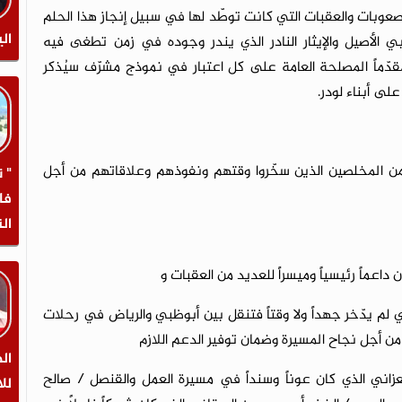
صعوبات والعقبات التي كانت توطّد لها في سبيل إنجاز هذا الحلم
الي
عربي الأصيل والإيثار النادر الذي يندر وجوده في زمن تطغى فيه
دّماً المصلحة العامة على كل اعتبار في نموذج مشرّف سيُذكر
لى أبناء لودر.
 المخلصين الذين سخّروا وقتهم ونفوذهم وعلاقاتهم من أجل
" 
فا
ال
عماً رئيسياً وميسراً للعديد من العقبات و
لم يدّخر جهداً ولا وقتاً فتنقل بين أبوظبي والرياض في رحلات
من أجل نجاح المسيرة وضمان توفير الدعم اللازم
ال
زاني الذي كان عوناً وسنداً في مسيرة العمل والقنصل / صالح
لل