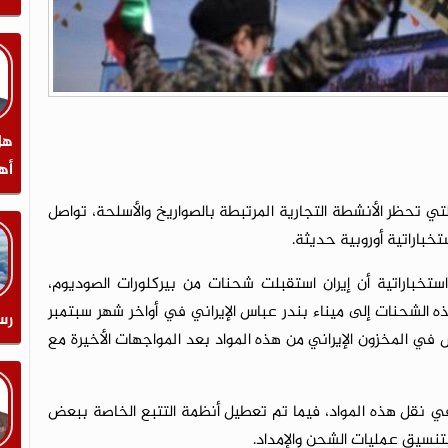
هل
أه
ي تحظر الأنشطة التجارية المرتبطة بالصواريخ والأسلحة، تواصل
ستخباراتية أوروبية حديثة.
، نقلت شبكة CNN عن مصادر استخباراتية أن إيران استقبلت شحنات من بيركلورات الصوديوم،
ه الشحنات إلى ميناء بندر عباس الإيراني في أواخر شهر سبتمبر
رس
ذلك لتعويض النقص في المخزون الإيراني من هذه المواد بعد المواجهات الأخيرة مع
ت ما بين 10 إلى 12 رحلة بحرية في نقل هذه المواد، فيما تم تعطيل أنظمة التتبع الخاصة ببعض
نسيق عمليات الشحن والإمداد.