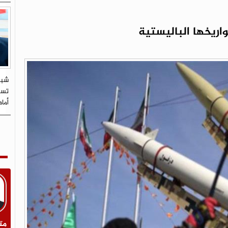
ريخها الباليستية
شبي
تستو
أما
مت