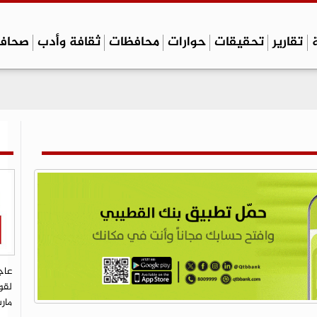
تقارير
تحقيقات
حوارات
محافظات
ثقافة وأدب
صحاف
عاج
لقو
مار