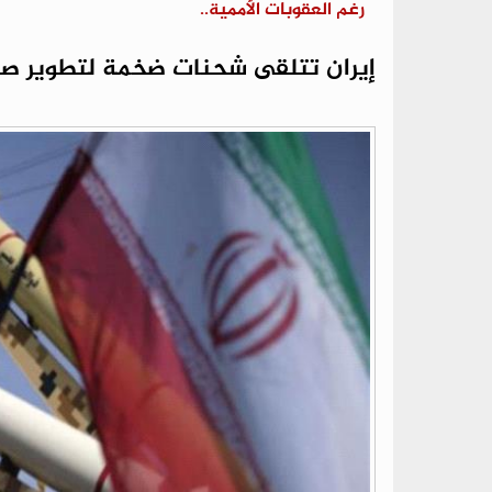
رغم العقوبات الأممية..
إيران تتلقى شحنات ضخمة لتطوير صوا