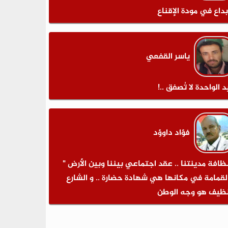
بداع في مودة الإقناع
ياسر القفعي
د الواحدة لا تُصفق ..!
فؤاد داوؤد
نظافة مدينتنا .. عقد اجتماعي بيننا وبين الأرض "
لقمامة في مكانها هي شهادة حضارة .. و الشارع
نظيف هو وجه الوطن