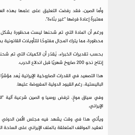
وأما الصين، فقد رفضت التعليق على علمها بهذه الع
معتبرةً إعادة فرضها "غير بنّاءة".
ورغم أن المادة التي تم شحنها ليست محظورة بشكل صري
محظورة، مما يترك المجال مفتوحًا للتأويلات القانونية ب
إنتاج نحو 200 صاروخ شهريًا قبل اندلاع الحرب.
هذا التصعيد في القدرات الصاروخية الإيرانية يُعد مؤشر
الباليستية، رغم القيود الدولية المفروضة عليها.
وفي سياق موازٍ، ترفض روسيا و الصين شرعية آلية "العو
الإيراني.
ويأتي هذا في وقت يشهد فيه مجلس الأمن الدولي انق
تعقيد المواقف المتعلقة بالملف الإيراني على الساحة الد