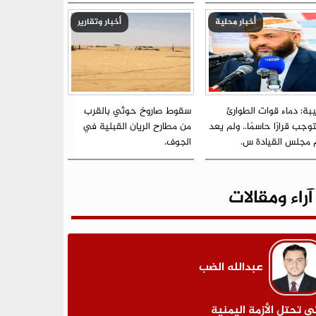
أخبار محلية
أخبار وتقارير
بة: دماء قوات الطوارئ
سقوط صاروخ حوثي بالقرب
جب قرارًا حاسمًا.. ولم يعد
من مطارح الريان القبلية في
م مجلس القيادة س.
الجوف.
آراء ومقالات
عبدالله الضب
ى تحتل الأزمة اليمنية