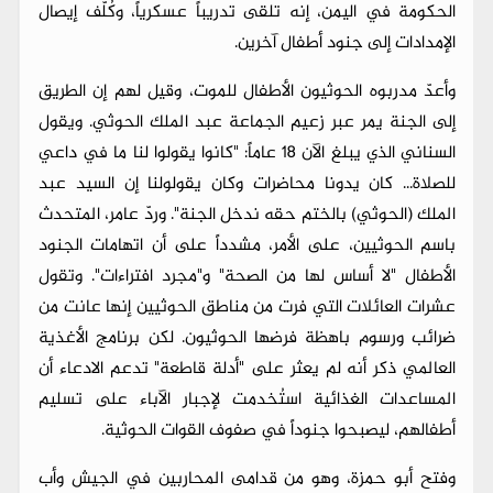
الحكومة في اليمن، إنه تلقى تدريباً عسكرياً، وكُلّف إيصال
الإمدادات إلى جنود أطفال آخرين.
وأعدّ مدربوه الحوثيون الأطفال للموت، وقيل لهم إن الطريق
إلى الجنة يمر عبر زعيم الجماعة عبد الملك الحوثي. ويقول
السناني الذي يبلغ الآن 18 عاماً: "كانوا يقولوا لنا ما في داعي
للصلاة... كان يدونا محاضرات وكان يقولولنا إن السيد عبد
الملك (الحوثي) بالختم حقه ندخل الجنة". وردّ عامر، المتحدث
باسم الحوثيين، على الأمر، مشدداً على أن اتهامات الجنود
الأطفال "لا أساس لها من الصحة" و"مجرد افتراءات". وتقول
عشرات العائلات التي فرت من مناطق الحوثيين إنها عانت من
ضرائب ورسوم باهظة فرضها الحوثيون. لكن برنامج الأغذية
العالمي ذكر أنه لم يعثر على "أدلة قاطعة" تدعم الادعاء أن
المساعدات الغذائية استُخدمت لإجبار الآباء على تسليم
أطفالهم، ليصبحوا جنوداً في صفوف القوات الحوثية.
وفتح أبو حمزة، وهو من قدامى المحاربين في الجيش وأب