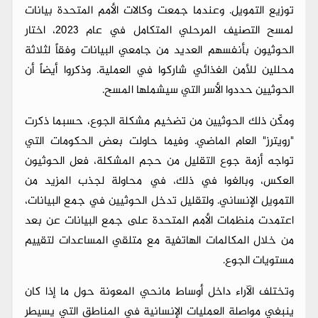
توزيع التمويل. وعندما جمعت وكالات الأمم المتحدة بيانات
لمسح التصنيف المرحلي المتكامل في عام 2023، اختار
الحوثيون بأنفسهم العديد من جامعي البيانات وفقاً لثلاثة
محللين للأمن الغذائي شاركوا في العملية. وذكروا أيضاً أن
الحوثيين حددوا الأسر التي سيشملها المسح.
ومكّن ذلك الحوثيين من تضخيم مشكلة الجوع، حسبما ذكرت
"رويترز" العام الماضي. وفيما حاولت بعض الحكومات التي
تواجه أزمة جوع التقليل من حجم المشكلة، فعل الحوثيون
العكس، وبالغوا في ذلك، في محاولة لجذب المزيد من
التمويل الإنساني. ولتقليل تدخل الحوثيين في جمع البيانات،
اعتمدت منظمات الأمم المتحدة على جمع البيانات عن بعد
من خلال المكالمات الهاتفية مع متلقي المساعدات لتقييم
مستويات الجوع.
وتختلف الآراء داخل أوساط مانحي المعونة حول ما إذا كان
ينبغي مواصلة العمليات الإنسانية في المناطق التي يسيطر