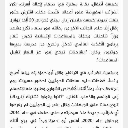
لخمسة أطفال، بقالة صغيرة في صنعاء لإعالة أسرته، لكن
الضرائب المفروضة على أعماله قلّصت دخله. اقترض حتى
بلغت ديونه خمسة ملايين ريال يمني (حوالى 20 ألف دولار).
وقال إنه على الجانب الآخر من بقالته في صنعاء تكرر مشهد
مراراً: شاحنات محمّلة بالمساعدات الإنسانية تحمل شعار
برنامج الأغذية العالمي تدخل وتخرج من مدرسة يديرها
حوثيون. وقال: "الشاحنات تيجي في عز النهار تشيل
المساعدات".
واستمرت الضرائب في الارتفاع. وقال أبو حمزة إنه بينما أصبح
يائساً، ضغطت عليه سلطات الحوثيين لحضور مسيرات يوم
الجمعة حيث يملأ آلاف الأشخاص الشوارع. وطلبوا منه الانضمام
إلى قواتهم والذهاب للقتال، "كانوا يقولوا نشتيك (نريدك)
تروح معانا على الجبهات". وقال عامر إن الحوثيين لم يفرضوا
أي ضرائب جديدة منذ سيطرتهم على صنعاء في عام 2014.
وبحلول عام 2020، أفلس أبو حمزة وبدأ في بيع أثاثه