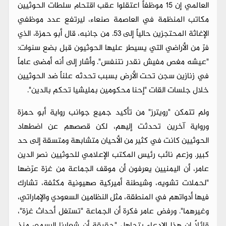
العالمي إن 15 موظفاً اعتقلوا عقب اقتحام سلطات الحوثيين
مكاتب المنظمة في العاصمة صنعاء، ليرتفع عدد موظفي
الإغاثة المحتجزين حالياً إلى 53. من جانبه، قال أبو حمزة، الذي
فرّ من الأراضي التي يسيطر عليها الحوثيون قبل بضع سنوات:
"عيشه مغص مفيش نقدر نتنفس". وأشار إلى أنه أمضى عاماً
في زنازين سجن تحت الأرض بسبب تحدثه علناً ضد الحوثيين
خلال جلسات القات "إحنا محكومين بمليشيا تحكم بالدين".
ولم تتمكن "رويترز" من تأكيد جميع جوانب رواية أبو حمزة
ورواية آخرين تحدثت إليهم، لكن قصصهم عن اضطهاد
الحوثيين كانت في كثير من الأحيان متشابهة ومتسقة إلى حد
كبير. وزعم نائب رئيس المكتب الإعلامي للحوثيين نصر الدين
عامر، أن اليمنيين يعرفون أن موقف الجماعة من غزة عرّضها
"لحملات تشويه، وشيطنة أميركية صهيونية مكثفة، تشارك
فيها أدواتهم في المنطقة، مثل النظامين السعودي والإماراتي،
وغيرهما". ورفض عامر فكرة أن الجماعة "تستغل أحداث غزة"،
قائلاً إن هذا الادعاء يتجاهل "حقيقة أن شعارنا الرسمي منذ