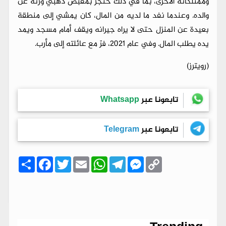
وممتلكاته الأخرى، بما في ذلك خنجر بمقبض ذهبي ورثه عن
والده. وعندما نفد ما لديه من المال، كان يمشي إلى منطقة
بعيدة عن المنزل حتى لا يراه جيرانه ويقف أمام مسجد ويمد
يده يطلب المال. وفي عام 2021، فرّ مع عائلته إلى مأرب.
(رويترز)
تابعونا عبر
Whatsapp
تابعونا عبر
Telegram
C
M
T
W
E
T
F
ا
o
e
e
h
m
w
a
ن
p
s
l
a
a
i
c
ش
y
s
e
t
i
t
e
ر
b
t
l
s
g
e
L
o
e
A
r
n
i
o
r
p
a
g
n
k
p
m
e
k
r