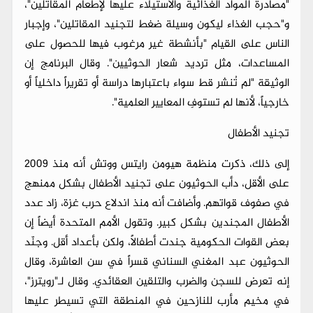
"مصادرة المواد الغذائية والاستيلاء عليها لإطعام المقاتلين"،
و"حجب الغذاء ليكون وسيلة ضغط لتجنيد المقاتلين"، وإجبار
الناس على القيام "بأنشطة غير مرغوب فيها للحصول على
المساعدات، مثل ترديد شعار الحوثيين". وقال البرنامج إن
الوثيقة "لم تُنشر قط سواء باعتبارها دراسة أو تقريراً داخلياً أو
خارجياً، لأنها لم تستوفِ المعايير العلمية".
تجنيد الأطفال
إلى ذلك، ذكرت منظمة هيومن رايتس ووتش أنه منذ 2009
على الأقل، دأب الحوثيون على تجنيد الأطفال بشكل ممنهج
في صفوف قواتهم. وأضافت أنه منذ اندلاع حرب غزة، زاد عدد
الأطفال المجندين بشكل كبير. وتقول الأمم المتحدة أيضاً إن
بعض القوات الحكومية جندت أطفالاً، ولكن بأعداد أقل. وجنّد
الحوثيون عبد المغني السناني قسراً في سن العاشرة، وقال
إنه تعرض للسجن والضرب والتلقين العقائدي. وقال لـ"رويترز"،
في مخيم مأرب للنازحين في المنطقة التي تسيطر عليها