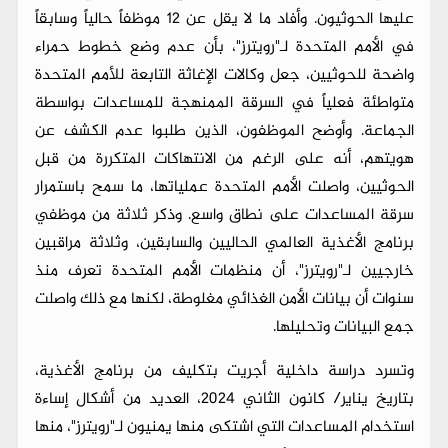
عليها الحوثيون. وأفاد ما لا يقل عن 12 موظفاً حالياً وسابقاً
في الأمم المتحدة لـ"رويترز"، بأن عدم وضع خطوط حمراء
واضحة للحوثيين، جعل وكالات الإغاثة التابعة للأمم المتحدة
متواطئة فعلياً في السرقة الممنهجة للمساعدات بواسطة
الجماعة. وأوضح الموظفون، الذين طلبوا عدم الكشف عن
هويتهم، أنه على الرغم من الانتهاكات المتكررة من قبل
الحوثيين، واصلت الأمم المتحدة عملياتها، ما سمح باستمرار
سرقة المساعدات على نطاق واسع. وذكر ثلاثة من موظفي
برنامج الأغذية العالمي الحاليين والسابقين، وثلاثة مراقبين
خارجيين لـ"رويترز"، أن منظمات الأمم المتحدة تعرف منذ
سنوات أن بيانات الأمن الغذائي مغلوطة، لكنها مع ذلك واصلت
جمع البيانات وتحليلها.
وتسرد دراسة داخلية أجريت بتكليف من برنامج الأغذية،
بتاريخ يناير/ كانون الثاني 2024، العديد من أشكال إساءة
استخدام المساعدات التي اشتكى منها يمنيون لـ"رويترز"، منها