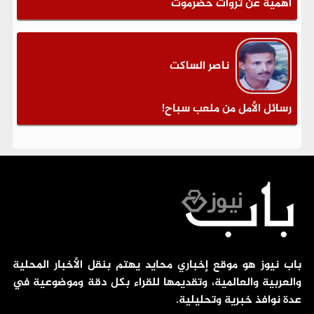
أهمية عن ثروات حضرموت
ناصر الساكت
رسائل الأمل من ملعب سباح!
باب نيوز هو موقع إخباري محايد يهتم بنقل الأخبار المحلية
والعربية والعالمية، وتقديمها للقراء بكل دقة وموضوعية في
عدة نوافذ خبرية وتحليلية.