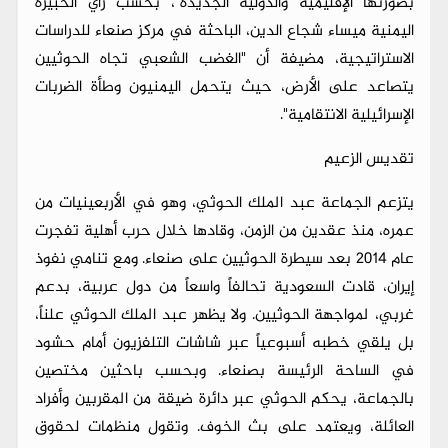
بصورتها الإقليمية والدولية الجديدة"، بحسب رأي الخبيرة
اليمنية ميساء شجاع الدين، الباحثة في مركز صنعاء للدراسات
الاستراتيجية، مضيفة أن "الغضب الشعبي تجاه الحوثيين
يتصاعد على الأرض، حيث يتحمل اليمنيون وطأة الضربات
الإسرائيلية الانتقامية".
تقديس الزعيم
يتزعم الجماعة عبد الملك الحوثي، وهو في الأربعينيات من
عمره، منذ عقدين من الزمن، وقادها خلال حرب أهلية تفجرت
عام 2014 بعد سيطرة الحوثيين على صنعاء. ومع تنامي نفوذ
إيران، قادت السعودية تحالفاً واسعاً من دول عربية، بدعم
غربي، لمواجهة الحوثيين. ولا يظهر عبد الملك الحوثي علناً،
بل يلقي خطبه أسبوعياً عبر شاشات التلفزيون أمام حشود
في الساحة الرئيسة بصنعاء. وبحسب باحثين مختصين
بالجماعة، يحكم الحوثي عبر دائرة ضيقة من المقربين وأفراد
العائلة، ويعتمد على بث الخوف. وتقول منظمات لحقوق