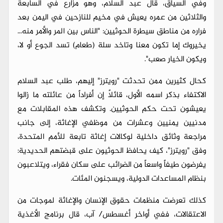
وفي السياق، قال عبد السلام، وهو مزارع في السابعة
والثلاثين من عمره يعيش في مخيم للنازحين في اليمن بعد
فراره من مناطق سيطرة الحوثيين: "الناس بين المر والأمر منه...
يخيروك إما تكون معنا وتاخد سلة (طعام) تسد الجوع أو لا،
ويكون الخيار صعب".
كحال كثيرين ممن تحدثت "رويترز" إليهم، طلب عبد السلام
الاكتفاء بذكر اسمه الأول، قائلاً إن أفراداً من عائلته ما زالوا
يعيشون تحت حكم الحوثيين. وتكشف هذه المقابلات مع
مدنيين يمنيين وعشرات من موظفي الإغاثة، إلى جانب
مراجعة وثائق داخلية لوكالات إغاثة تابعة للأمم المتحدة،
وفق "رويترز"، كيف يحافظ الحوثيون على قبضتهم الحديدية:
يفرضون طيفاً واسعاً من الضرائب على سكان فقراء، ويتلاعبون
بنظام المساعدات الدولية، ويسجنون المئات.
كذلك تعرضت منظمات حقوق الإنسان والإغاثة لموجات من
الاعتقالات، ففي أواخر أغسطس/ آب، قال برنامج الأغذية