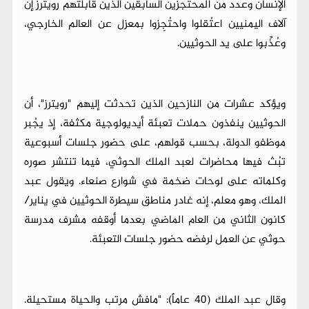
الإنسان وعدد من المحتجزين السابقين الذين قابلتهم رويترز إن
آلاف اليمنيين اعتُقلوا واحتُجِزوا بمعزل عن العالم الخارجي،
وعُذِّبوا على يد الحوثيين.
ويؤكد عشرات من النازحين الذين تحدثت إليهم "رويترز"، أن
الحوثيين ينفذون حملات تعبئة أيديولوجية مكثفة، إذ يجُبر
موظفو الدولة، بحسب قولهم، على حضور جلسات أسبوعية
تبُث فيها محاضرات لعبد الملك الحوثي، فيما تنتشر صوره
وكلماته على لوحات ضخمة في شوارع صنعاء. ويقول عبد
الملك، وهو معلم، إنه غادر مناطق سيطرة الحوثيين في يناير/
كانون الثاني من العام الماضي بعدما أوقفه مشرف مدرسة
حوثي عن العمل لرفضه حضور جلسات التعبئة.
وقال عبد الملك (40 عاماً): "مافش مرتب والحياة مستحيلة.