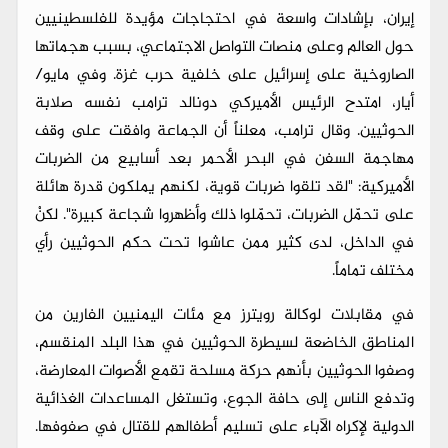
إيران، بإشادات واسعة في احتجاجات مؤيدة للفلسطينيين
حول العالم وعلى منصات التواصل الاجتماعي، بسبب هجماتها
الصاروخية على إسرائيل على خلفية حرب غزة. وفي مايو/
أيار، امتدح الرئيس الأميركي دونالد ترامب نفسه صلابة
الحوثيين. وقال ترامب، معلناً أن الجماعة وافقت على وقف
مهاجمة السفن في البحر الأحمر بعد أسابيع من الضربات
الأميركية: "لقد تلقوا ضربات قوية، لكنهم يملكون قدرة هائلة
على تحمّل الضربات، تحمّلوا ذلك وأظهروا شجاعة كبيرة". لكنْ
في الداخل، لدى كثير ممن عاشوا تحت حكم الحوثيين رأي
مختلف تماماً.
في مقابلات لوكالة رويترز مع مئات اليمنيين الفارين من
المناطق الخاضعة لسيطرة الحوثيين في هذا البلد المنقسم،
وصفوا الحوثيين بأنهم حركة مسلحة تقمع الأصوات المعارضة،
وتدفع الناس إلى حافة الجوع، وتستغل المساعدات الغذائية
الدولية لإكراه الآباء على تسليم أطفالهم للقتال في صفوفها.