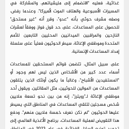
غذائية، فعليه "الانضمام إلى مليشياتهم، والمشاركة في
المسيرات الأسبوعية والهتاف الموت لأميركا". وعندما رفض،
وصفه مشرف حوثي بأنه "عدو"، وقرر أنه "غير مستحق"
للحصول على المساعدات، على حد قول فواز. ووفقاً لعشرات
النازحين والمراقبين الميدانيين المحليين التابعين للأمم
المتحدة وموظفي الإغاثة، سيطر الحوثيون فعلياً على سلسلة
إمداد المساعدات الإنسانية.
على سبيل المثال، تتضمن قوائم المستحقين للمساعدات
أسماء عدد كبير من الأشخاص الذين ليس لهم وجود أو
"المستفيدين الأشباح"، وغالباً ما يكون أولئك الذين يتلقون
المساعدات من الموالين للحوثيين، مثل المقاتلين. ويقول أحد
موظفي الإغاثة لـ"رويترز"، إنه من بين نحو تسعة ملايين
شخص مسجلين لتلقي المساعدات في المناطق التي يسيطر
عليها الحوثيون "لم نكن نعرف خمسة ملايين منهم". ودفع
هذا التقويض لعملية المساعدات، برنامج الأغذية العالمي إلى
تجميد توزيع السلال الغذائية في عام 2023 في المناطق