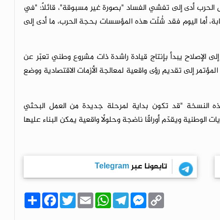
الحرب أدى إلى تفشي الفساد "بصورة غير مسبوقة"، قائلاً: "في
بة، أما اليوم فقد شُلّت هذه المؤسسات بحجة الحرب، ما أدى إلى
لى الإصلاح يبدأ بإنتاج قيادة راشدة ذات مشروع وطني تعبّر عن
 المؤتمر إلى تقديم رؤى واقعية لمعالجة الأزمات الاقتصادية ووضع
هذه النسخة "قد تكون بداية لمرحلة جديدة من العمل البحثي
ات الوطنية ويقدّم أوراقًا ناضجة وحلولًا واقعية يمكن البناء عليها
تابعونا عبر
Telegram
C
M
T
W
E
T
F
ا
o
e
e
h
m
w
a
ن
p
s
l
a
a
i
c
ش
y
s
e
t
i
t
e
ر