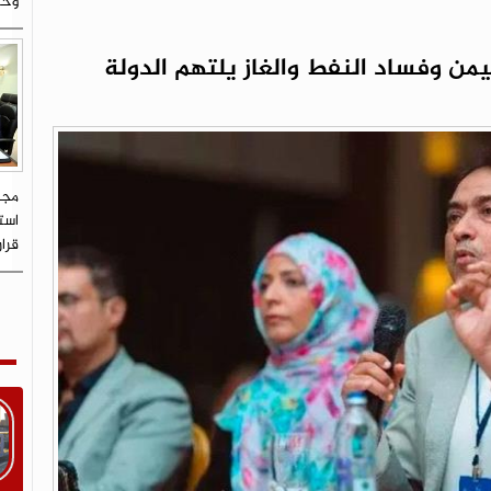
وحض
يمن وفساد النفط والغاز يلتهم الدولة
مجل
استم
قرار