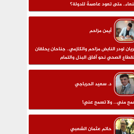
عاء.. متى تعود عاصمةً للدولة؟
أيمن مزاحم
يان لودر النابض مزاحم والكازمي.. جناحان يحلقان
لقطاع الصحي نحو آفاق البذل والتمام
د. سعيد الحرباجي
مع مني... ولا تسمع عني!
حاتم عثمان الشعبي