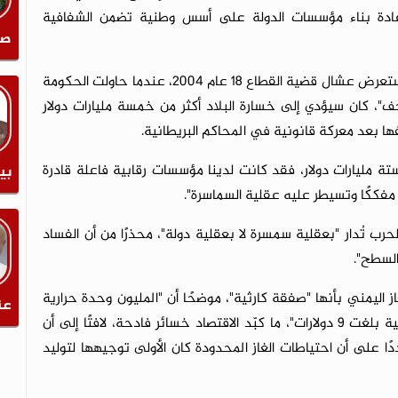
إعادة بناء مؤسسات الدولة على أسس وطنية تضمن الشفافية
صل
وفي سياق حديثه عن قضايا الفساد في قطاع النفط، استعرض عشال قضية القطاع 18 عام 2004، عندما حاولت الحكومة
"، كان سيؤدي إلى خسارة البلاد أكثر من خمسة مليارات دولار
ها بعد معركة قانونية في المحاكم البريطانية.
تة مليارات دولار، فقد كانت لدينا مؤسسات رقابية فاعلة قادرة
بي
فككًا وتسيطر عليه عقلية السماسرة".
رب تُدار "بعقلية سمسرة لا بعقلية دولة"، محذرًا من أن الفساد
السطح".
 اليمني بأنها "صفقة كارثية"، موضحًا أن "المليون وحدة حرارية
عن
كانت تُباع بـ3.2 دولار فقط، في حين أن قيمتها السوقية بلغت 9 دولارات"، ما كبّد الاقتصاد خسائر فادحة، لافتًا إلى أن
ًا على أن احتياطات الغاز المحدودة كان الأولى توجيهها لتوليد