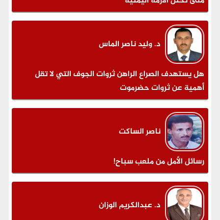
متى تحتل الأزمة اليمنية
د. وليد ناصر الماس
هل يستهدف الصراع الراهن ثروات الجوف التي لا تقل
أهمية عن ثروات حضرموت
ناصر الساكت
رسائل الأمل من ملعب سباح!
د. عبدالكريم الوزان