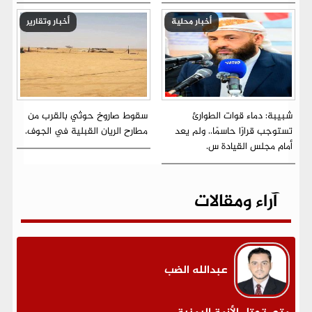
أخبار محلية
أخبار وتقارير
شبيبة: دماء قوات الطوارئ
سقوط صاروخ حوثي بالقرب من
تستوجب قرارًا حاسمًا.. ولم يعد
مطارح الريان القبلية في الجوف.
أمام مجلس القيادة س.
آراء ومقالات
عبدالله الضب