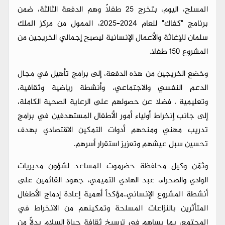
المسلح، اليوم، بتخرج 25 طفلاً وهم الدفعة الثالثة، ضمن
برنامج "كفاك" للعام 2024–2025، الممول من مركز الملك
سلمان للإغاثة والأعمال الإنسانية ليصبح إجمالي الخريجين من
المشروع 150 طفلا.
وخضع الخريجين من هذه الدفعة، إلى برامج تأهيل في مجال
الدعم النفسي والاجتماعي، وأنشطة رياضية وثقافية،
وتعليمية ، فضلا عن حصولهم على الرعاية الصحية الكاملة،
إلى جانب إنخراط أولياء أمور الأطفال المستهدفين في برامج
تدريب مهني ومنحهم أدوات التمكين الاقتصادي بهدف
تحسين سبل عيشهم وتعزيز استقرار أسرهم.
وثمّن وكيل محافظة حضرموت المساعد لشؤون مديريات
الوادي والصحراء، عبد الهادي التميمي، جهود القائمين على
أنشطة المشروع الإنساني..مؤكداً أهمية إعادة إدماج الأطفال
المتأثرين بالنزاعات المسلحة وتمكينهم من الانخراط في
المجتمع، بما يساهم في ترسيخ ثقافة حياة السلام بدلاً من