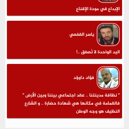
الإبداع في مودة الإقناع
ياسر القفعي
اليد الواحدة لا تُصفق ..!
فؤاد داوؤد
" نظافة مدينتنا .. عقد اجتماعي بيننا وبين الأرض "
فالقمامة في مكانها هي شهادة حضارة .. و الشارع
النظيف هو وجه الوطن