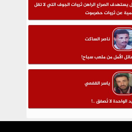
 يستهدف الصراع الراهن ثروات الجوف التي لا تقل
مية عن ثروات حضرموت
ناصر الساكت
ائل الأمل من ملعب سباح!
ياسر القفعي
د الواحدة لا تُصفق ..!