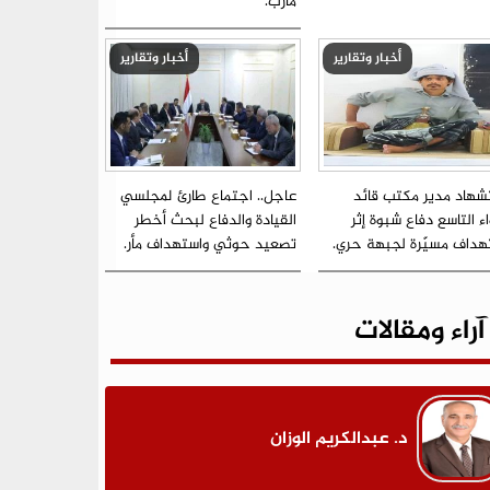
مأرب.
أخبار وتقارير
أخبار وتقارير
شهاد مدير مكتب قائد
عاجل.. اجتماع طارئ لمجلسي
اء التاسع دفاع شبوة إثر
القيادة والدفاع لبحث أخطر
هداف مسيّرة لجبهة حري.
تصعيد حوثي واستهداف مأر.
آراء ومقالات
د. عبدالكريم الوزان