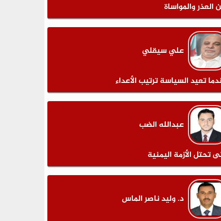
ن العذر والمواساة
علي سيقلي
دما تعيد السياسة ترتيب الأعداء
عبدالله الضب
ى تحتل الأزمة اليمنية
د. وليد ناصر الماس