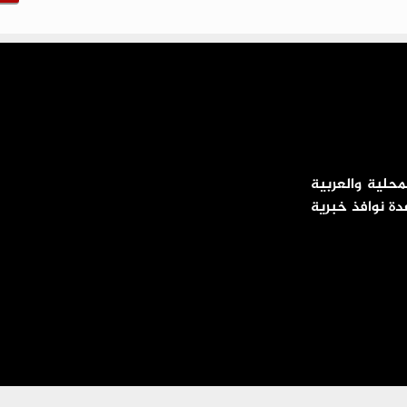
محلية والعربية
دة نوافذ خبرية