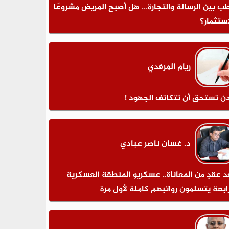
طب بين الرسالة والتجارة... هل أصبح المريض مشروعًا
استثمار؟
ريام المرفدي
ن تستحق أن تتكاتف الجهود !
د. غسان ناصر عبادي
د عقدٍ من المعاناة.. عسكريو المنطقة العسكرية
رابعة يتسلمون رواتبهم كاملة لأول مرة