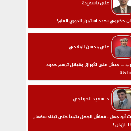
علي باسعيدة
ان حضرمي يهدد استمرار الدوري العام!
علي محسن الملاحي
رب ... جيش على الأوراق وقبائل ترسم حدود
سلطة
د. سعيد الحرباجي
ت أبو جهل ، فعاش الجهل يتمياً حتى تبناه سفهاء
 الزمان !