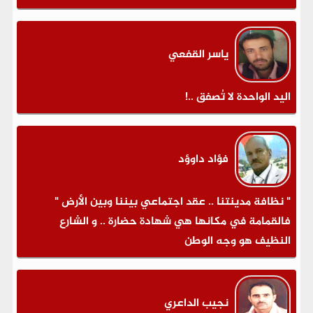
ياسر القفعي
اليد الواحدة لا تُصفق ..!
فؤاد داوؤد
" نظافة مدينتنا .. عقد اجتماعي بيننا وبين الأرض "
فالقمامة في مكانها هي شهادة حضارة .. و الشارع
النظيف هو وجه الوطن
نجيب الداعري