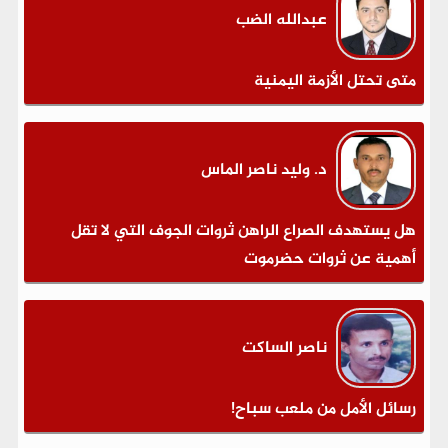
عبدالله الضب
متى تحتل الأزمة اليمنية
د. وليد ناصر الماس
هل يستهدف الصراع الراهن ثروات الجوف التي لا تقل
أهمية عن ثروات حضرموت
ناصر الساكت
رسائل الأمل من ملعب سباح!