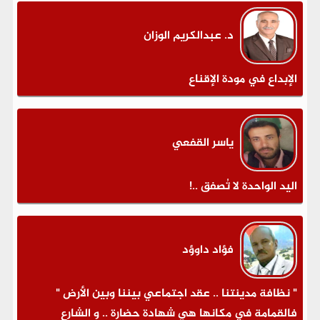
د. عبدالكريم الوزان
الإبداع في مودة الإقناع
ياسر القفعي
اليد الواحدة لا تُصفق ..!
فؤاد داوؤد
" نظافة مدينتنا .. عقد اجتماعي بيننا وبين الأرض "
فالقمامة في مكانها هي شهادة حضارة .. و الشارع