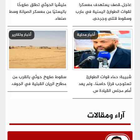
عاجل..قصف يستهدف معسكرا
مليشيا الحوثي تطلق صاروخًا
لقوات الطوارئ اليمنية في مارب
باليستيًا من معسكر الصيانة وسط
وسقوط قتلى وجرحى.
صنعاء.
أخبار محلية
أخبار وتقارير
شبيبة: دماء قوات الطوارئ
سقوط صاروخ حوثي بالقرب من
تستوجب قرارًا حاسمًا.. ولم يعد
مطارح الريان القبلية في الجوف.
أمام مجلس القيادة س.
آراء ومقالات