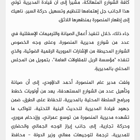
كافة الشوارع المتهالكة، مشيراً إلى أن قيادة المديرية تولي
هذا الجانب جل إهتمامها لتنظيم وتسهيل حركة السير، ناهيك
إلى إظهار المنصورة بمنظهرها اللائق.
جاء ذلك، خلال تنفيذ أعمال الصيانة والترميمات الإسفلتية في
عدد من شوارع مديرية المنصورة، وعلى وجه الخصوص
الشوارع المحيطة من الإشارات المرورية الرقمية الضوئية، والذي
تنفذه "مؤسسة الربل للمقاولات العامة"، بتمويل من المجلس
المحلي بالمديريةِ.
ولفت مدير عام المنصورة، أحمد الداؤودي، إلى أن صيانة
وتأهيل عدد من الشوارع المستهدفة، يعد من أولويات خطط
وبرامج السلطة المحلية بالمديرية، للحفاظ على الطرق، ضمن
جهود قيادة المديرية لتحديث البنية التحتية، لتواكب ما
تشهده مديرية المنصورة من توسع عمراني، وإزدحام مروري،
وحركة تجارية، إلى جانب إبراز الوجه الجمالي والحضاري
للمديرية، ترجمة لتوجيهات معالي وزير الدولة - محافظ