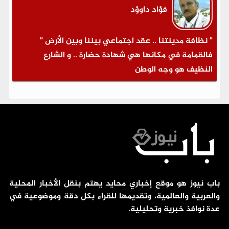
فؤاد داوؤد
" نظافة مدينتنا .. عقد اجتماعي بيننا وبين الأرض "
فالقمامة في مكانها هي شهادة حضارة .. و الشارع
النظيف هو وجه الوطن
باب نيوز هو موقع إخباري محايد يهتم بنقل الأخبار المحلية
والعربية والعالمية، وتقديمها للقراء بكل دقة وموضوعية في
عدة نوافذ خبرية وتحليلية.