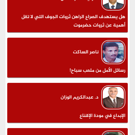
هل يستهدف الصراع الراهن ثروات الجوف التي لا تقل
أهمية عن ثروات حضرموت
ناصر الساكت
رسائل الأمل من ملعب سباح!
د. عبدالكريم الوزان
الإبداع في مودة الإقناع