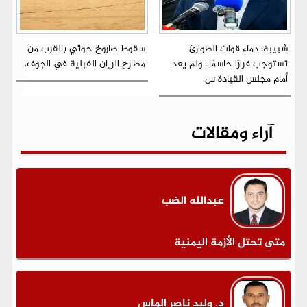
شبيبة: دماء قوات الطوارئ
سقوط صاروخ حوثي بالقرب من
تستوجب قرارًا حاسمًا.. ولم يعد
مطارح الريان القبلية في الجوف.
أمام مجلس القيادة س.
آراء ومقالات
عبدالله الضب
متى تحتل الأزمة اليمنية
د. وليد ناصر الماس