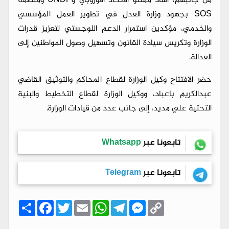
من جانبهم، أشاد ممثلو الاتحاد الأوروبي وUNDP ومنظمة
SOS بجهود وزارة العدل في تطوير العمل المؤسسي
والخدمي، مؤكدين استمرار الدعم اللوجستي لتعزيز قدرات
الوزارة وتكريس سيادة القانون وتسهيل وصول المواطنين إلى
العدالة.
حضر الافتتاح وكيل الوزارة لقطاع المحاكم والتوثيق القاضي
عبدالكريم باعباد، ووكيل الوزارة لقطاع التخطيط والبنية
التحتية علي مديد، إلى جانب عدد من قيادات الوزارة.
تابعونا عبر
Whatsapp
تابعونا عبر
Telegram
C
M
T
W
E
T
F
ا
o
e
e
h
m
w
a
ن
p
s
l
a
a
i
c
ش
y
s
e
t
i
t
e
ر