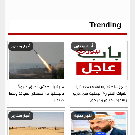
b
t
l
s
g
e
L
o
e
A
r
n
i
o
r
p
a
g
n
k
p
m
e
k
r
Trending
أخبار وتقارير
أخبار وتقارير
عاجل..قصف يستهدف معسكرا
مليشيا الحوثي تطلق صاروخًا
لقوات الطوارئ اليمنية في مارب
باليستيًا من معسكر الصيانة وسط
وسقوط قتلى وجرحى.
صنعاء.
أخبار محلية
أخبار وتقارير