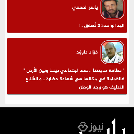
ياسر القفعي
اليد الواحدة لا تُصفق ..!
فؤاد داوؤد
" نظافة مدينتنا .. عقد اجتماعي بيننا وبين الأرض "
فالقمامة في مكانها هي شهادة حضارة .. و الشارع
النظيف هو وجه الوطن