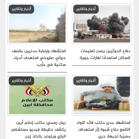
أخبار وتقارير
أخبار وتقارير
دفاع الحوثيين يصدر تعليمات
استشهاد وإصابة مدنيين بقصف
للسكان استعدادًا لغارات جوية.
حوثي صاروخي استهدف أحياء
سكنية في مأرب.
أخبار وتقارير
أخبار وتقارير
استشهاد مدير مكتب قائد اللواء
بيان رسمي: مكتب إعلام أبين
التاسع دفاع شبوة إثر استهداف
يكشف حقيقة فيديو مستشفى
مسيّرة لجبهة حري.
الرازي ويتوعد باتخاذ إجر.