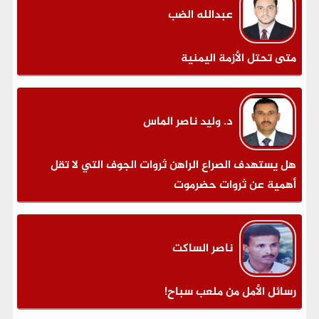
عبدالله الضب
متى تحتل الأزمة اليمنية
د. وليد ناصر الماس
هل يستهدف الصراع الراهن ثروات الجوف التي لا تقل
أهمية عن ثروات حضرموت
ناصر الساكت
رسائل الأمل من ملعب سباح!