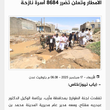
الامطار وتعلن تضرر 8684 أسرة نازحة
الأربعاء - 17 سبتمبر 2025 - 06:38 م بتوقيت عدن
-
(باب نيوز)خاص:
تفقدت لجنة الطوارئ بمحافظة مأرب، برئاسة الوكيل الدكتور
عبدربه مفتاح، ومعه مدير عام مديرية المدينة محمد بن