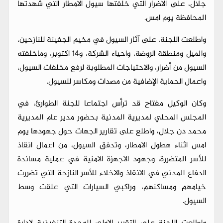
جلال، على الاضرار التي خلفتها سيول الامطار التي شهدتها
المحافظة يوم امس.
واطلعت اللجنة، على آثار السيول في مخيم الجفينة للنازحين،
والميل ومنطقة الروضة، واحياء الشركة، و14 اكتوبر، وماخلفته
السيول من أضرار، والاحتياجات المطلوبة لرفع مخلفات السيول،
واعمال الحماية الإضافية من مصدات ومكاسر للسيول.
وكان الوكيل مفتاح قد ترأس اجتماعا للجنة الطوارئ، في
المجلس المحلي لمديرية المدنية بحضور مدير عام المديرية
محمد دن جلال، واطلع على تقارير الجهات حول جهودها يوم
امس اثناء هطول الامطار، وتدفق السيول، من اعمال انقاذ
للأسر المتضررة، وجهود الاجهزة الامنية في عملية مساندة
الدفاع المدني في الانقاذ والاخلاء للأسر النازحة التي تضررت
خيامهم ومساكنهم، وراكبي السيارات التي علقت وسط
السيول.