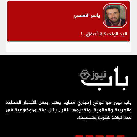
ياسر القفعي
اليد الواحدة لا تُصفق ..!
باب نيوز هو موقع إخباري محايد يهتم بنقل الأخبار المحلية
والعربية والعالمية، وتقديمها للقراء بكل دقة وموضوعية في
عدة نوافذ خبرية وتحليلية.