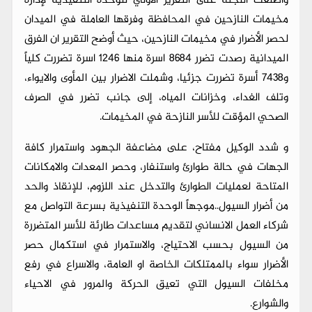
واطلعت اللجنة على التقرير الاولي للوحدة التنفيذية لإدارة
مخيمات النازحين في المحافظة وفرقها العاملة في الميدان
لحصر الأضرار في مخيمات النازحين، حيث أوضح التقرير ان الفرق
الميدانية رصدت تضرر 8684 اسرة منها 1246 اسرة تضررت كلياً
و7438 أسرة تضررت جزئيا، وشملت الاضرار بين المأوى والايواء،
وتلف الغداء، وخزانات المياه، إلى جانب تضرر في الصرف
الصحي المؤقت للأسر النازحة في المخيمات.
و شدد الوكيل مفتاح، على مضاعفة الجهود واستمرار كافة
الجهات في حالة طوارئ واستنفار، وحصر المعدات والامكانات
المتاحة لعمليات الطوارئ والتدخل عند اللزوم، للإنقاذ والحد
من أضرار السيول..موجهاً الوحدة التنفيذية بسرعة التواصل مع
شركاء العمل الانساني لتقديم مساعدات طارئة للأسر المتضررة
من السيول بحسب الاحتياج، والاستمرار في استكمال حصر
الأضرار سواء بالممتلكات الخاصة او العامة، والاسراع في رفع
مخلفات السيول التي تعيق الحركة والمرور في الاحياء
والشوارع.