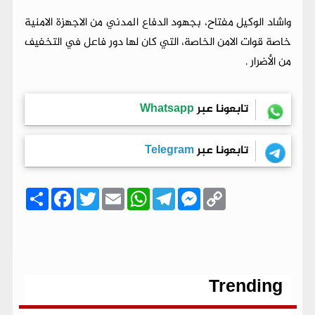
واشاد الوكيل مفتاح، بجهود الدفاع المدني من الاجهزة الامنية
خاصة قوات الامن الخاصة، التي كان لها دور فاعل في التخفيف
من الأضرار .
تابعونا عبر
Whatsapp
تابعونا عبر
Telegram
C
M
T
W
E
T
F
ا
o
e
e
h
m
w
a
ن
p
s
l
a
a
i
c
ش
y
s
e
t
i
t
e
ر
b
t
l
s
g
e
L
o
e
A
r
n
i
o
r
p
a
g
n
k
p
m
e
k
r
Trending