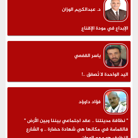
د. عبدالكريم الوزان
الإبداع في مودة الإقناع
ياسر القفعي
اليد الواحدة لا تُصفق ..!
فؤاد داوؤد
" نظافة مدينتنا .. عقد اجتماعي بيننا وبين الأرض "
فالقمامة في مكانها هي شهادة حضارة .. و الشارع