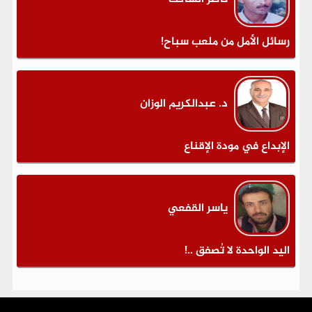
رسائل الأمل من ملعب سباح!
د. عبدالكريم الوزان
الإبداع في مودة الإقناع
ياسر القفعي
اليد الواحدة لا تُصفق ..!