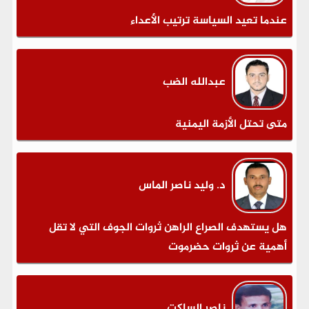
عندما تعيد السياسة ترتيب الأعداء
عبدالله الضب
متى تحتل الأزمة اليمنية
د. وليد ناصر الماس
هل يستهدف الصراع الراهن ثروات الجوف التي لا تقل
أهمية عن ثروات حضرموت
ناصر الساكت