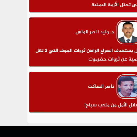
ى تحتل الأزمة اليمنية
د. وليد ناصر الماس
 يستهدف الصراع الراهن ثروات الجوف التي لا تقل
مية عن ثروات حضرموت
ناصر الساكت
ائل الأمل من ملعب سباح!