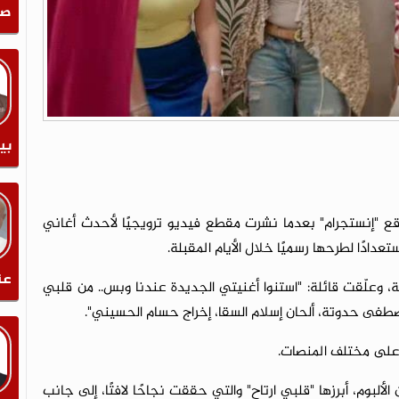
صل
بي
قع "إنستجرام" بعدما نشرت مقطع فيديو ترويجيًا لأحدث أغاني
دادًا لطرحها رسميًا خلال الأيام المقبلة.
عن
وعلّقت قائلة: "استنوا أغنيتي الجديدة عندنا وبس.. من قلبي
طفى حدوتة، ألحان إسلام السقا، إخراج حسام الحسيني".
ا على مختلف المنصات.
لبوم، أبرزها "قلبي ارتاح" والتي حققت نجاحًا لافتًا، إلى جانب