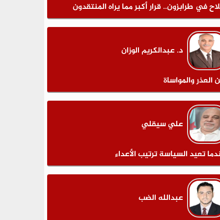
اح في طرابزون.. قرار أكبر مما يراه المنتقدون
د. عبدالكريم الوزان
ن العذر والمواساة
علي سيقلي
دما تعيد السياسة ترتيب الأعداء
عبدالله الضب