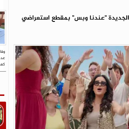
 الجديدة "عندنا وبس" بمقطع استعراضي
وفا
عدن
كعد