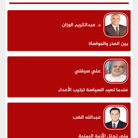
د. عبدالكريم الوزان
بين العذر والمواساة
علي سيقلي
عندما تعيد السياسة ترتيب الأعداء
عبدالله الضب
متى تحتل الأزمة اليمنية