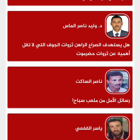
د. وليد ناصر الماس
هل يستهدف الصراع الراهن ثروات الجوف التي لا تقل
أهمية عن ثروات حضرموت
ناصر الساكت
رسائل الأمل من ملعب سباح!
ياسر القفعي