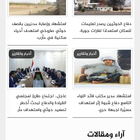
دفاع الحوثيين يصدر تعليمات
استشهاد وإصابة مدنيين بقصف
للسكان استعدادًا لغارات جوية.
حوثي صاروخي استهدف أحياء
سكنية في مأرب.
أخبار وتقارير
أخبار وتقارير
استشهاد مدير مكتب قائد اللواء
عاجل.. اجتماع طارئ لمجلسي
التاسع دفاع شبوة إثر استهداف
القيادة والدفاع لبحث أخطر
مسيّرة لجبهة حري.
تصعيد حوثي واستهداف مأر.
آراء ومقالات