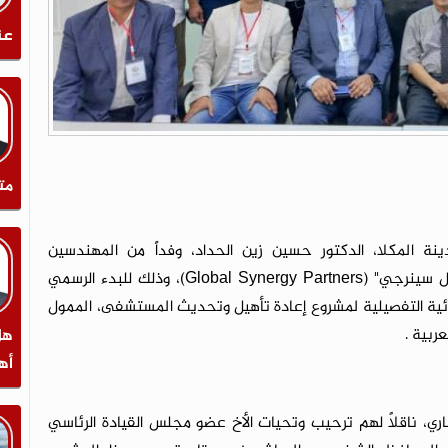
عن
مت
 المكلا، الدكتور حسين زين الحداد، وفداً من المهندسين
الاستشاريين التابعين للمكتب الهندسي الكويتي "قلوبال سينرجي" (Global Synergy Partners)، وذلك للبدء الرسمي
شائية التفصيلية لمشروع إعادة تأهيل وتحديث المستشفى، الممول
ربية .
هل
أه
اري، ناقلاً لهم ترحيب وتحيات الأخ عضو مجلس القيادة الرئاسي