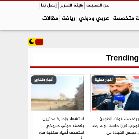
عن الصحيفة
هيئة التحرير
إتصل بنا
ة متخصصة
عربي ودولي
رياضة
مقالات
Trending
أخبار محلية
أخبار وتقارير
بة: دماء قوات الطوارئ
استشهاد وإصابة مدنيين
جب قرارًا حاسمًا.. ولم يعد
بقصف حوثي صاروخي
م مجلس القيادة س.
استهدف أحياء سكنية في