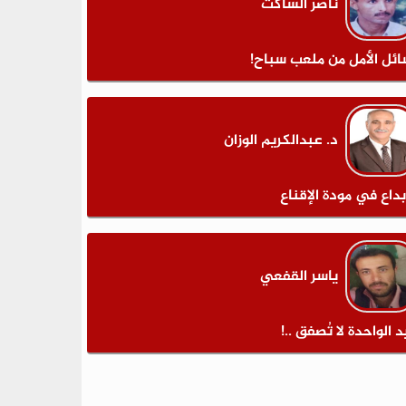
ناصر الساكت
ائل الأمل من ملعب سباح!
د. عبدالكريم الوزان
بداع في مودة الإقناع
ياسر القفعي
د الواحدة لا تُصفق ..!