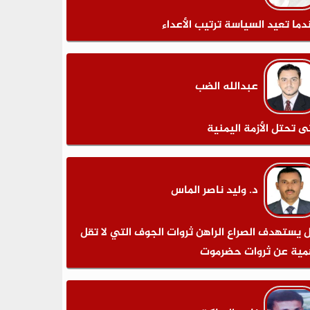
دما تعيد السياسة ترتيب الأعداء
عبدالله الضب
ى تحتل الأزمة اليمنية
د. وليد ناصر الماس
 يستهدف الصراع الراهن ثروات الجوف التي لا تقل
مية عن ثروات حضرموت