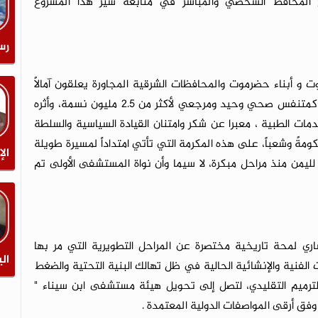
 المحافظ الشخصي والمباشر في متابعة سير هذا المشروع
رس
و أبناء حضرموت والمحافظات الشرقية المجاورة يعلقون آمالاً
عريضة على هذا المشروع، نظراً لما يمثله المستشفى كمتنفس صحي وحيد ومرجعي لأكثر من 2.5 مليون نسمة، وأثره
ات الطبية ، معبرا عن شكر وامتنان القيادة السياسية والسلطة
ةً وشعباً، على هذه المكرمة التي تأتي امتداداً لمسيرة طويلة
الإ
لليمن منذ مراحل مبكرة، لا سيما وأن نواة المستشفى الأولى تم
اري لمحة تاريخية مختصرة عن المراحل التطويرية التي مر بها
الي
لفنية والإنشائية الحالية في ظل تهالك البنية التحتية والضغط
 الترميم التقليدي، لتصل إلى تحويل هيئة مستشفى ابن سيناء "
وفق أرقى المواصفات الدولية المعتمدة .