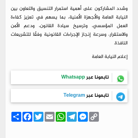
وشدد المشاركون على أهمية استمرار التنسيق والتعاون بين
النيابة العامة والأجهزة الأمنية، بما يسهم في تعزيز كفاءة
العمل المؤسسي، وترسيخ سيادة القانون، ودعم الأمن
والاستقرار، وسرعة إنجاز الإجراءات القانونية وفقًا للتشريعات
النافذة.
إعلام النيابة العامة
تابعونا عبر
Whatsapp
تابعونا عبر
Telegram
C
M
T
W
E
T
F
ا
o
e
e
h
m
w
a
ن
p
s
l
a
a
i
c
ش
y
s
e
t
i
t
e
ر
b
t
l
s
g
e
L