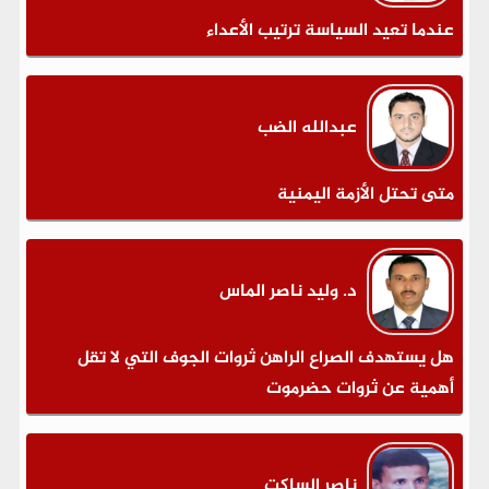
عندما تعيد السياسة ترتيب الأعداء
عبدالله الضب
متى تحتل الأزمة اليمنية
د. وليد ناصر الماس
هل يستهدف الصراع الراهن ثروات الجوف التي لا تقل
أهمية عن ثروات حضرموت
ناصر الساكت