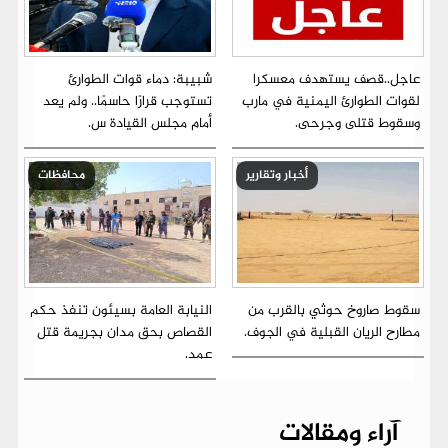
عاجل..قصف يستهدف معسكرا
شبيبة: دماء قوات الطوارئ
لقوات الطوارئ اليمنية في مارب
تستوجب قرارًا حاسمًا.. ولم يعد
وسقوط قتلى وجرحى.
أمام مجلس القيادة س.
أخبار وتقارير
محافظات
سقوط صاروخ حوثي بالقرب من
النيابة العامة بسيئون تنفذ حكم
مطارح الريان القبلية في الجوف.
القصاص بحق مدان بجريمة قتل
عمد.
آراء ومقالات